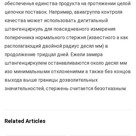
обеспеченья единства продукта на протяжении целой
цепочки поставок. Например, авиагруппа контроля
качества может использовать дигитальный
штангенциркуль для повседневного измерения
поперечника нормального стержня (известного а как
располагающий двойной радиус десял мм) в
продолжение тридцал дней. Ежели замера
штангенциркулем останавливаются около десял мм
изо минимальными отклонениями а также без концов
выхода выше границы дозволительных
значительностей, стержень считается безотказным.
Related Articles