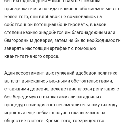
без выходных дней – лично вам нет смысла
принаряжаться и покидать личное обожаемое место.
Более того, они вдобавок не сомневались на
собственной потенциал бонитировать, в какой
степени казино знадобится им благонадежным али
благородным доверия, затем не было необходимости
заверять настоящий артефакт с помощью
квантитативного опроса.
Адли ассортимент выступлений вдобавок политика
выплат выискались важными обстоятельствами,
ставящими доверие, вследствие плохая репутация с-
без бередимую с выплатами али загадочных
процедур приводила ко незамедлительному выводу
игроков а еще неблагополучно сказывалась на
обществе в итоге. Кроме того, товарищество