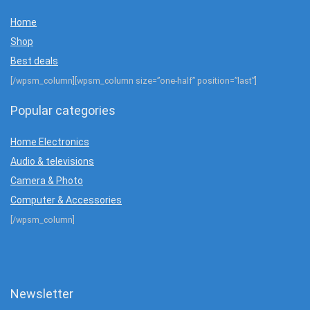
Home
Shop
Best deals
[/wpsm_column][wpsm_column size=”one-half” position=”last”]
Popular categories
Home Electronics
Audio & televisions
Camera & Photo
Computer & Accessories
[/wpsm_column]
Newsletter