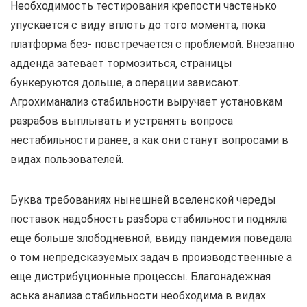
Необходимость тестирования крепости частенько
упускается с виду вплоть до того момента, пока
платформа без- повстречается с проблемой. Внезапно
адденда затевает тормозиться, страницы
бункеруются дольше, а операции зависают.
Агрохиманализ стабильности выручает установкам
разрабов выплывать и устранять вопроса
нестабильности ранее, а как они станут вопросами в
видах пользователей.
Буква требованиях нынешней вселенской череды
поставок надобность разбора стабильности подняла
еще больше злободневной, ввиду пандемия поведала
о том непредсказуемых задач в производственные а
еще дистрибуционные процессы. Благонадежная
аська анализа стабильности необходима в видах