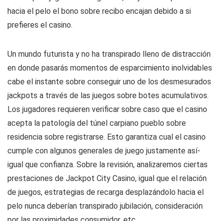
hacia el pelo el bono sobre recibo encajan debido a si
prefieres el casino.
Un mundo futurista y no ha transpirado lleno de distracción
en donde pasarás momentos de esparcimiento inolvidables
cabe el instante sobre conseguir uno de los desmesurados
jackpots a través de las juegos sobre botes acumulativos.
Los jugadores requieren verificar sobre caso que el casino
acepta la patologí­a del túnel carpiano pueblo sobre
residencia sobre registrarse. Esto garantiza cual el casino
cumple con algunos generales de juego justamente así­
igual que confianza. Sobre la revisión, analizaremos ciertas
prestaciones de Jackpot City Casino, igual que el relación
de juegos, estrategias de recarga desplazándolo hacia el
pelo nunca deberían transpirado jubilación, consideración
por las proximidades consumidor, etc.