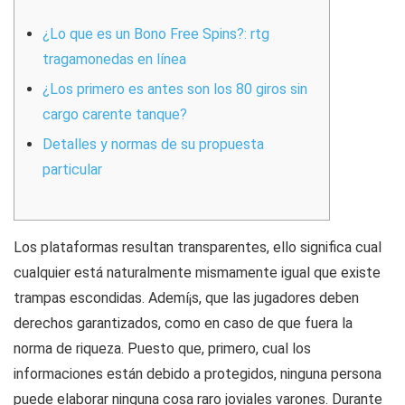
¿Lo que es un Bono Free Spins?: rtg
tragamonedas en línea
¿Los primero es antes son los 80 giros sin
cargo carente tanque?
Detalles y normas de su propuesta
particular
Los plataformas resultan transparentes, ello significa cual
cualquier está naturalmente mismamente­ igual que existe
trampas escondidas. Ademí¡s, que las jugadores deben
derechos garantizados, como en caso de que fuera la
norma de riqueza. Puesto que, primero, cual los
informaciones están debido a protegidos, ninguna persona
puede elaborar ninguna cosa raro joviales varones.
Durante