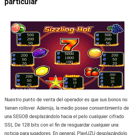
particular
Nuestro punto de venta del operador es que sus bonos no
tienen rollover. Ademí¡s, la medio posee consentimiento de
una SEGOB desplazándolo hacia el pelo cualquier cifrado
SSL De 128 bits con el fin de resguardar cualquier una
noticia para jugadores. En general, PlayUZU desplazándolo