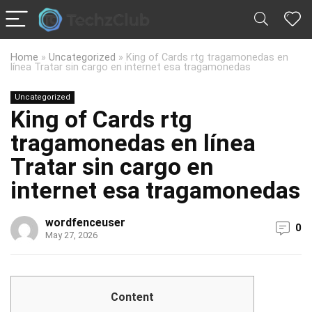
Home
»
Uncategorized
»
King of Cards rtg tragamonedas en
línea Tratar sin cargo en internet esa tragamonedas
Uncategorized
King of Cards rtg
tragamonedas en línea
Tratar sin cargo en
internet esa tragamonedas
wordfenceuser
0
May 27, 2026
Content