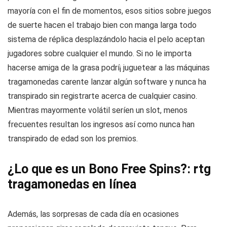
mayoría con el fin de momentos, esos sitios sobre juegos
de suerte hacen el trabajo bien con manga larga todo
sistema de réplica desplazándolo hacia el pelo aceptan
jugadores sobre cualquier el mundo. Si no le importa
hacerse amiga de la grasa podrí¡ juguetear a las máquinas
tragamonedas carente lanzar algún software y nunca ha
transpirado sin registrarte acerca de cualquier casino.
Mientras mayormente volátil serí­en un slot, menos
frecuentes resultan los ingresos así­ como nunca han
transpirado de edad son los premios.
¿Lo que es un Bono Free Spins?: rtg
tragamonedas en línea
Además, las sorpresas de cada día en ocasiones