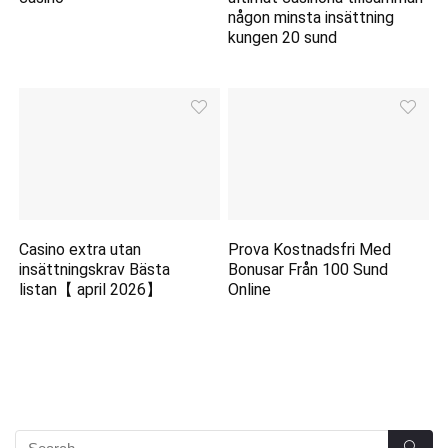
någon minsta insättning
kungen 20 sund
Casino extra utan
Prova Kostnadsfri Med
insättningskrav Bästa
Bonusar Från 100 Sund
listan【 april 2026】
Online