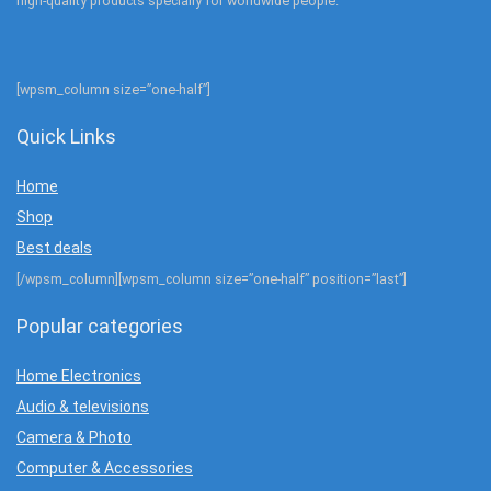
high-quality products specially for worldwide people.
[wpsm_column size=”one-half”]
Quick Links
Home
Shop
Best deals
[/wpsm_column][wpsm_column size=”one-half” position=”last”]
Popular categories
Home Electronics
Audio & televisions
Camera & Photo
Computer & Accessories