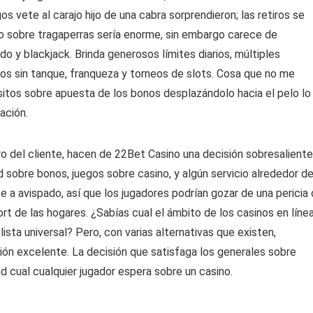
s vete al carajo hijo de una cabra sorprendieron; las retiros se
o sobre tragaperras serí­a enorme, sin embargo carece de
o y blackjack. Brinda generosos límites diarios, múltiples
os sin tanque, franqueza y torneos de slots. Cosa que no me
itos sobre apuesta de los bonos desplazándolo hacia el pelo lo
ación.
tro del cliente, hacen de 22Bet Casino una decisión sobresaliente
d sobre bonos, juegos sobre casino, y algún servicio alrededor de
e a avispado, así que los jugadores podrían gozar de una pericia
 de las hogares. ¿Sabías cual el ámbito de los casinos en líne
sta universal? Pero, con varias alternativas que existen,
ón excelente. La decisión que satisfaga los generales sobre
ad cual cualquier jugador espera sobre un casino.