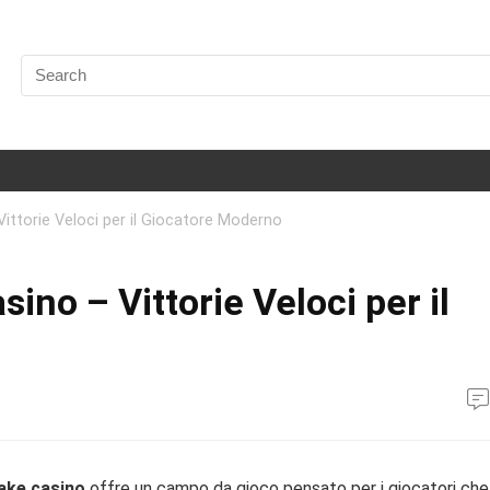
ittorie Veloci per il Giocatore Moderno
ino – Vittorie Veloci per il
ake casino
offre un campo da gioco pensato per i giocatori che