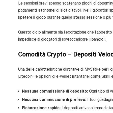
Le sessioni brevi spesso scatenano picchi di dopamin
pagamenti istantanei di slot o tavoli live. I giocator
ripetere il gioco durante quella stessa sessione o più 
Questo ciclo alimenta sia l’eccitazione che l’appetito 
impedisce ai giocatori di sovraccaricare il bankroll.
Comodità Crypto – Depositi Veloc
Una delle caratteristiche distintive di MyStake per i g
Litecoin—e opzioni di e-wallet istantanei come Skrill e
Nessuna commissione di deposito:
Ogni tipo di va
Nessuna commissione di prelievo:
I tuoi guadagni 
Elaborazione rapida:
I depositi arrivano immediata