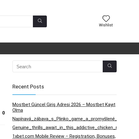
Wishlist
Recent Posts
Mostbet Güncel Giriş Adresi 2026 – Mostbet Kayıt
Olma
0
Napínavá_zábava_s_Plinko_game_a_promyšlené_tipy_pro_v
Genuine_thrills_await_in_this_addictive_chicken_road_gam
1xbet.com Mobile Review – Registration, Bonuses,