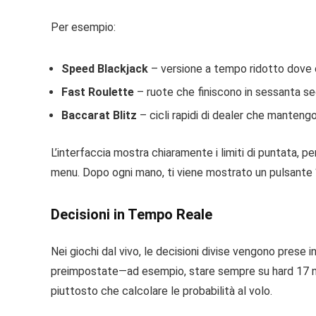
Per esempio:
Speed Blackjack
– versione a tempo ridotto dove o
Fast Roulette
– ruote che finiscono in sessanta se
Baccarat Blitz
– cicli rapidi di dealer che mantengo
L’interfaccia mostra chiaramente i limiti di puntata,
menu. Dopo ogni mano, ti viene mostrato un pulsante 
Decisioni in Tempo Reale
Nei giochi dal vivo, le decisioni divise vengono prese 
preimpostate—ad esempio, stare sempre su hard 17 ne
piuttosto che calcolare le probabilità al volo.