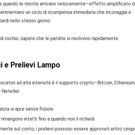
a quando le vincite arrivano velocemente—effetto amplificato d
i sperimentano un ciclo di ricompensa immediata che incoraggia a
tardi nello stesso giorno.
di rischio; sapere che le perdite si risolvono rapidamente
i e Prelievi Lampo
iocatori ad alta intensità è il supporto crypto—Bitcoin, Ethereum
 Neteller.
luta si apre senza frizioni.
rimangono intatti fino a quando non li richiedi.
mente sul conto; i prelievi possono essere approvati entro cinqu