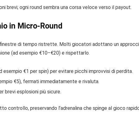
ioni brevi; ogni round sembra una corsa veloce verso il payout.
chio in Micro‑Round
n finestre di tempo ristrette. Molti giocatori adottano un approcc
ione (ad esempio €10–€20) e rispettarlo.
d esempio €1 per spin) per evitare picchi improvvisi di perdita.
sempio €5), fermati immediatamente e rivaluta.
r brevi esplosioni più sicure.
to controllo, preservando l’adrenalina che spinge al gioco rapido