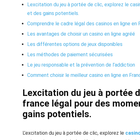
Lexcitation du jeu à portée de clic, explorez le ca
et des gains potentiels.
Comprendre le cadre légal des casinos en ligne en 
Les avantages de choisir un casino en ligne agréé
Les différentes options de jeux disponibles
Les méthodes de paiement sécurisées
Le jeu responsable et la prévention de l’addiction
Comment choisir le meilleur casino en ligne en Fran
Lexcitation du jeu à portée d
france légal pour des momen
gains potentiels.
L’excitation du jeu à portée de clic, explorez le
casino