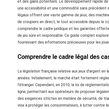
et des gains potentiels. Le développement rapide de 
une accessibilité et une commodité sans précédent a
légaux offrent une vaste gamme de jeux, des machines
de croupiers en direct, le tout accessible depuis le 
comprendre le cadre juridique et les garanties offerte
de jeu sûre et responsable. Ce guide complet explore
fournissant des informations précieuses pour les jou
Comprendre le cadre légal des cas
La législation française relative aux jeux d’argent en
années. Initialement, le marché était fortement régle
l’étranger. Cependant, en 2010, la loi de réglementati
ligne, permettant aux opérateurs de proposer légaleme
des exigences strictes en matière de sécurité, de tr
vise à protéger les consommateurs, à lutter contre le