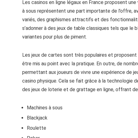
Les casinos en ligne légaux en France proposent une 
à sous représentent une part importante de l’offre, 
variés, des graphismes attractifs et des fonctionnal
s’adonner à des jeux de table classiques tels que le bl
variantes pour plus de piment.
Les jeux de cartes sont très populaires et proposen
être mis au point avec la pratique. En outre, de nombr
permettant aux joueurs de vivre une expérience de je
casino physique. Cela se fait grâce à la technologie d
des jeux de loterie et de grattage en ligne, offrant 
Machines à sous
Blackjack
Roulette