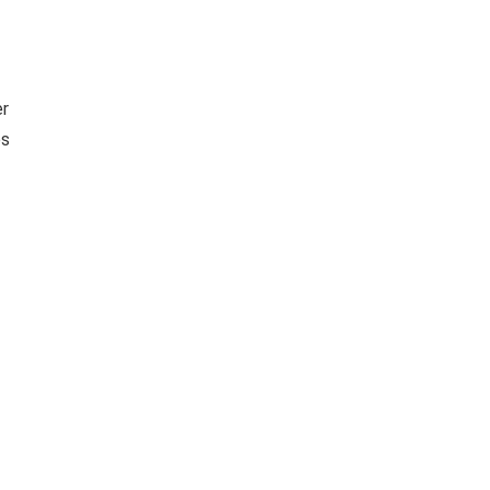
er
es