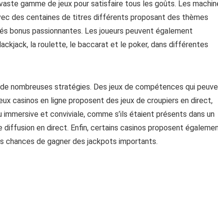
vaste gamme de jeux pour satisfaire tous les goûts. Les machin
avec des centaines de titres différents proposant des thèmes
ités bonus passionnantes. Les joueurs peuvent également
ackjack, la roulette, le baccarat et le poker, dans différentes
t de nombreuses stratégies. Des jeux de compétences qui peuv
eux casinos en ligne proposent des jeux de croupiers en direct,
u immersive et conviviale, comme s’ils étaient présents dans un
e diffusion en direct. Enfin, certains casinos proposent égaleme
des chances de gagner des jackpots importants.