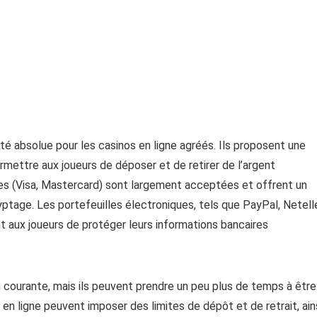
ité absolue pour les casinos en ligne agréés. Ils proposent une
ettre aux joueurs de déposer et de retirer de l’argent
res (Visa, Mastercard) sont largement acceptées et offrent un
yptage. Les portefeuilles électroniques, tels que PayPal, Netell
nt aux joueurs de protéger leurs informations bancaires
 courante, mais ils peuvent prendre un peu plus de temps à être
 en ligne peuvent imposer des limites de dépôt et de retrait, ain