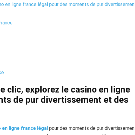
sino en ligne france légal pour des moments de pur divertissemen
France
ce
e clic, explorez le casino en ligne
ts de pur divertissement et des
 en ligne france légal
pour des moments de pur divertissemen