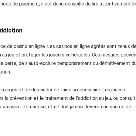
thode de paiement, il est donc conseillé de lire attentivement l
addiction
nce de casino en ligne. Les casinos en ligne agréés sont tenus d
n au jeu et protéger les joueurs vulnérables. Ces mesures peuve
t de perte, de s’auto-exclure temporairement ou définitivement d
utien.
on au jeu et de demander de l’aide si nécessaire. Les joueurs
 la prévention et le traitement de l’addiction au jeu, ou consult
sir amusant et maîtrisé, et ne doit jamais devenir une source de