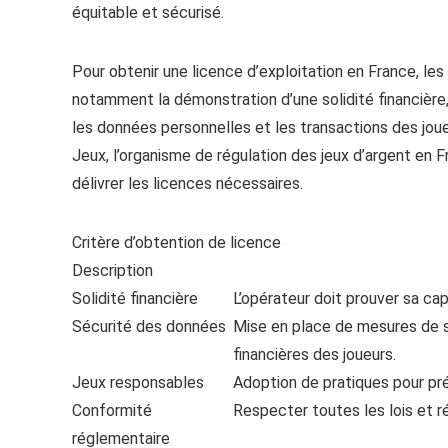
équitable et sécurisé.
Pour obtenir une licence d’exploitation en France, les 
notamment la démonstration d’une solidité financière
les données personnelles et les transactions des joue
Jeux, l’organisme de régulation des jeux d’argent en 
délivrer les licences nécessaires.
Critère d’obtention de licence
Description
Solidité financière
L’opérateur doit prouver sa ca
Sécurité des données
Mise en place de mesures de s
financières des joueurs.
Jeux responsables
Adoption de pratiques pour prév
Conformité
Respecter toutes les lois et r
réglementaire