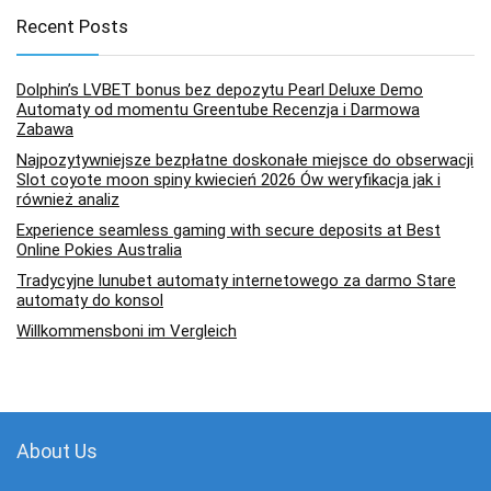
Recent Posts
Dolphin’s LVBET bonus bez depozytu Pearl Deluxe Demo
Automaty od momentu Greentube Recenzja i Darmowa
Zabawa
Najpozytywniejsze bezpłatne doskonałe miejsce do obserwacji
Slot coyote moon spiny kwiecień 2026 Ów weryfikacja jak i
również analiz
Experience seamless gaming with secure deposits at Best
Online Pokies Australia
Tradycyjne lunubet automaty internetowego za darmo Stare
automaty do konsol
Willkommensboni im Vergleich
About Us