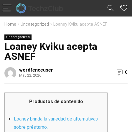
Home
»
Uncategorized
»
Loaney Kviku acepta ASNEF
Uncategorized
Loaney Kviku acepta
ASNEF
wordfenceuser
0
May 22, 2026
Productos de contenido
Loaney brinda la variedad de alternativas
sobre préstamo.