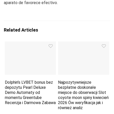
aparato de favorece efectivo.
Related Articles
Dolphin’s LVBET bonus bez
Najpozytywniejsze
depozytu Pearl Deluxe
bezpłatne doskonałe
Demo Automaty od
miejsce do obserwacji Slot
momentu Greentube
coyote moon spiny kwiecień
Recenzja i Darmowa Zabawa
2026 Ów weryfikacja jak i
również analiz