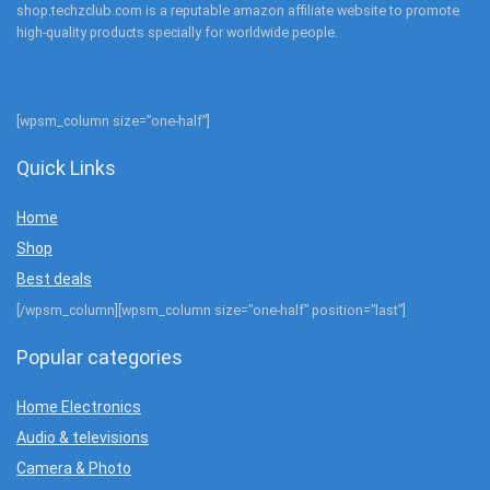
shop.techzclub.com is a reputable amazon affiliate website to promote
high-quality products specially for worldwide people.
[wpsm_column size=”one-half”]
Quick Links
Home
Shop
Best deals
[/wpsm_column][wpsm_column size=”one-half” position=”last”]
Popular categories
Home Electronics
Audio & televisions
Camera & Photo