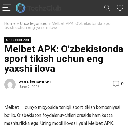
Home
»
Uncategorized
»
Melbet APK: Oʻzbekistonda sport
tikish uchun eng yaxshi ilova
Uncategorized
Melbet APK: Oʻzbekistonda
sport tikish uchun eng
yaxshi ilova
wordfenceuser
0
June 2, 2026
Melbet — dunyo miqyosida taniqli sport tikish kompaniyasi
boʻlib, Oʻzbekiston foydalanuvchilari orasida ham katta
mashhurlikka ega. Uning mobil ilovasi, yaʼni Melbet APK,