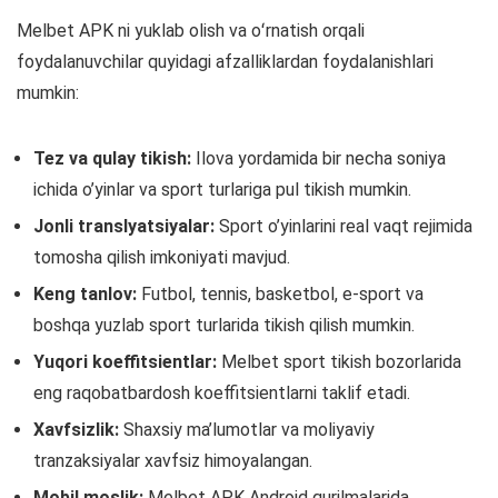
Melbet APK ni yuklab olish va oʻrnatish orqali
foydalanuvchilar quyidagi afzalliklardan foydalanishlari
mumkin:
Tez va qulay tikish:
Ilova yordamida bir necha soniya
ichida o’yinlar va sport turlariga pul tikish mumkin.
Jonli translyatsiyalar:
Sport o’yinlarini real vaqt rejimida
tomosha qilish imkoniyati mavjud.
Keng tanlov:
Futbol, tennis, basketbol, e-sport va
boshqa yuzlab sport turlarida tikish qilish mumkin.
Yuqori koeffitsientlar:
Melbet sport tikish bozorlarida
eng raqobatbardosh koeffitsientlarni taklif etadi.
Xavfsizlik:
Shaxsiy ma’lumotlar va moliyaviy
tranzaksiyalar xavfsiz himoyalangan.
Mobil moslik:
Melbet APK Android qurilmalarida