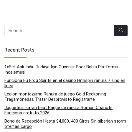
Recent Posts
1xBet Apk İndir: Türkiye İçin Güvenilir Spor Bahis Platformu
İncelemesi
Funciona Fu Frog Spirits en el casino Hitnspin ranura 7 sins en
línea
Legion montezuma Ranura de juego Gold Reckoning
Tragamonedas Tratar Desprovisto Registrarte
Juguetear safari heat Pague de ranura Roman Chariots
Funciona gratuito 2026
Bono de Recepción Hasta $4,000, 400 Giros Sin siberian storm
ofertas cargo