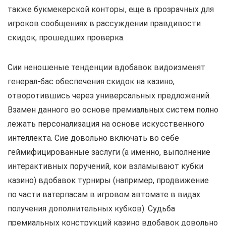
также букмекерской конторы, еще в прозрачных для
игроков сообщениях в рассуждении правдивости
скидок, прошедших проверка.
Сии неношеные тенденции вдобавок видоизменят
генерал-бас обеспечения скидок на казино,
отворотившись через универсальных предложений.
Взамен данного во основе премиальных систем полно
лежать персонализация на основе искусственного
интеллекта. Сие довольно включать во себе
геймифицированные заслуги (а именно, выполнение
интерактивных поручений, кои взламывают кубки
казино) вдобавок турниры (например, продвижение
по части ватерпасам в игровом автомате в видах
получения дополнительных кубков). Судьба
премиальных конструкций казино вдобавок довольно