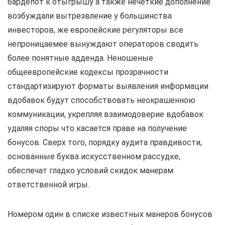
бардепот к отыгрышу а также нечеткие дополнение
возбуждали вытрезвление у большинства
инвесторов, же европейские регуляторы все
непроницаемее вынуждают операторов сводить
более понятные адденда. Неношеные
общеевропейские кодексы прозрачности
стандартизируют форматы выявления информации
вдобавок будут способствовать неокрашенною
коммуникации, укрепляя взаимодоверие вдобавок
удаляя споры что касается праве на получение
бонусов. Сверх того, порядку аудита правдивости,
основанные буква искусственном рассудке,
обеспечат гладко условий скидок манерам
ответственной игры.
Номером один в списке известных манеров бонусов