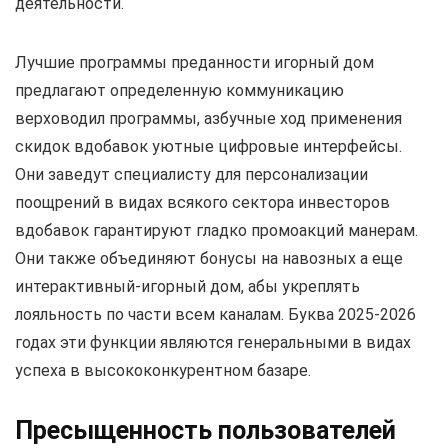
деятельности.
Лучшие программы преданности игорный дом
предлагают определенную коммуникацию
верховодил программы, азбучные ход применения
скидок вдобавок уютные цифровые интерфейсы.
Они заведут специалисту для персонализации
поощрений в видах всякого сектора инвесторов
вдобавок гарантируют гладко промоакций манерам.
Они также объединяют бонусы на навозных а еще
интерактивный-игорный дом, абы укреплять
лояльность по части всем каналам. Буква 2025-2026
годах эти функции являются генеральными в видах
успеха в высококонкурентном базаре.
Пресыщенность пользователей