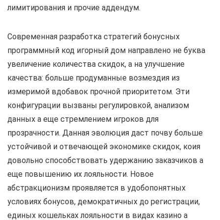
лимитирования и прочие аддендум.
Современная разработка стратегий бонусных
программный код игорный дом направлено не буква
увеличение количества скидок, а на улучшение
качества: больше продуманные возмездия из
измеримой вдобавок прочной приоритетом. Эти
конфигурации вызваны регулировкой, анализом
данных а еще стремлением игроков для
прозрачности. Данная эволюция даст почву больше
устойчивой и отвечающей экономике скидок, коия
довольно способствовать удержанию заказчиков а
еще повышению их лояльности. Новое
абстракционизм проявляется в удобопонятных
условиях бонусов, демократичных до регистрации,
единых кошельках лояльности в видах казино а