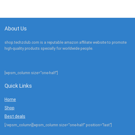
About Us
shop.techzclub.com is a reputable amazon affiliate website to promote
high-quality products specially for worldwide people.
[wpsm_column size=”one-half”]
Quick Links
Home
Shop
Best deals
[/wpsm_column][wpsm_column size=”one-half” position=”last”]