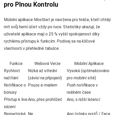
pro Plnou Kontrolu
Mobilní aplikace Mostbet je navržena pro hráče, kteří chtějí
mít svůj herní účet vždy po ruce. Statistiky ukazují, že
uživatelé aplikace mají o 25 % vyšší spokojenost díky
rychlému přístupu k funkcím. Podívej se na klíčové
vlastnosti v přehledné tabulce.
Funkce
Webová Verze
Mobilní Aplikace
Rychlost
Nízká až střední
Vysoká (optimalizováno
načítání
(závisí na připojení)
pro mobilní sítě)
Notifikace o
Pouze e-mailem
Push notifikace v
bonusy
reálném čase
Přístup k live
Ano, přes prohlížeč
Ano, s nižší latencí
sázení
Biometrické
Ne
Ano (otisky prstů / Face