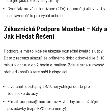
stejně jako bankovní systémy.
Dvoufaktorová autentizace (2FA): doporučuji aktivovat v
nastavení účtu pro vyšší ochranu.
Zákaznická Podpora Mostbet – Kdy a
Jak Hledat Řešení
Podpora je místo, kde se ukazuje skutečná kvalita služby.
Data z recenzí ukazují, že průměrná doba odpovědi je 5-10
minut v chatu a do 2 hodin e-mailem. Zde je strukturovaný
přehled kanálů, které máš k dispozici.
Live chat: dostupný 24/7, nejrychlejší cesta pro
technické dotazy.
E-mail: podpora@mostbet.cz – vhodný pro složitější
požadavky (např. KYC dokumenty).