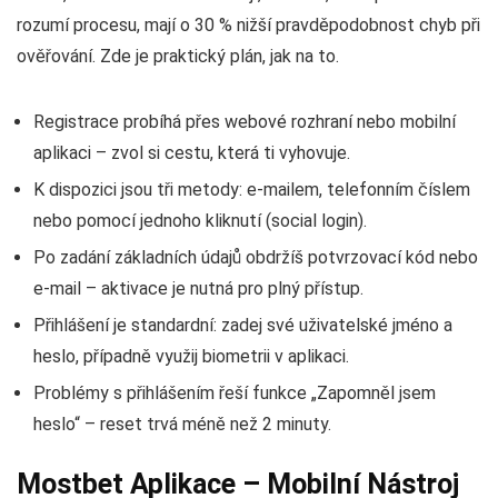
rozumí procesu, mají o 30 % nižší pravděpodobnost chyb při
ověřování. Zde je praktický plán, jak na to.
Registrace probíhá přes webové rozhraní nebo mobilní
aplikaci – zvol si cestu, která ti vyhovuje.
K dispozici jsou tři metody: e-mailem, telefonním číslem
nebo pomocí jednoho kliknutí (social login).
Po zadání základních údajů obdržíš potvrzovací kód nebo
e-mail – aktivace je nutná pro plný přístup.
Přihlášení je standardní: zadej své uživatelské jméno a
heslo, případně využij biometrii v aplikaci.
Problémy s přihlášením řeší funkce „Zapomněl jsem
heslo“ – reset trvá méně než 2 minuty.
Mostbet Aplikace – Mobilní Nástroj