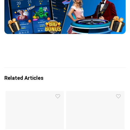
Related Articles