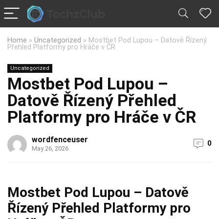
Home
»
Uncategorized
»
Mostbet Pod Lupou – Datově Řízený
Přehled Platformy pro Hráče v ČR
Uncategorized
Mostbet Pod Lupou –
Datově Řízený Přehled
Platformy pro Hráče v ČR
wordfenceuser
0
May 26, 2026
Mostbet Pod Lupou – Datově
Řízený Přehled Platformy pro