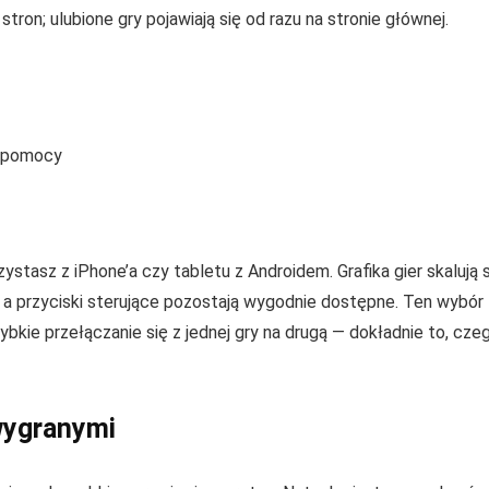
stron; ulubione gry pojawiają się od razu na stronie głównej.
j pomocy
zystasz z iPhone’a czy tabletu z Androidem. Grafika gier skalują 
a przyciski sterujące pozostają wygodnie dostępne. Ten wybór
bkie przełączanie się z jednej gry na drugą — dokładnie to, cze
wygranymi