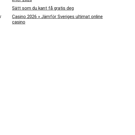
Sätt som du kant få gratis deg
w
Casino 2026 » Jämför Sveriges ultimat online
casino