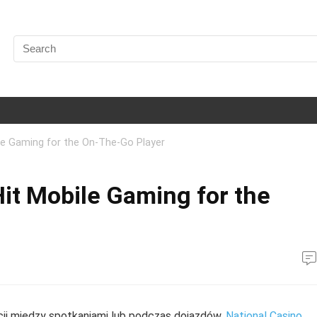
ile Gaming for the On‑The‑Go Player
Hit Mobile Gaming for the
cji między spotkaniami lub podczas dojazdów,
National Casino