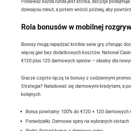
Ponieważ każda runda jest krótka, decyzje podejmuj
dziesięciu minut, a potem wrócić później, aby powtórz
Rola bonusów w mobilnej rozgry
Bonusy mogą napędzać krótkie serie gry, oferując d
więcej gier bez dodatkowych kosztów. National Casin
€120 plus 120 darmowych spinów — idealny dla nowy
Gracze często łączą te bonusy z codziennymi promocj
Strategia? Naładować się darmowymi kredytami, a pot
kolejnych.
Bonus powitalny: 100% do €120 + 120 darmowych 
Poniedziałki: Darmowe spiny na wybranych slotach
Piątki: Reload bonus + darmowe spiny