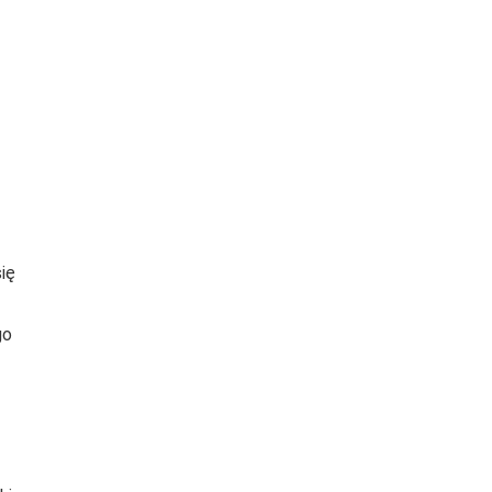
się
go