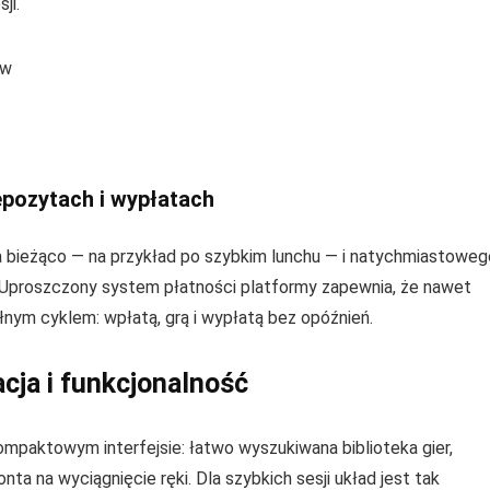
ji.
ów
pozytach i wypłatach
a bieżąco — na przykład po szybkim lunchu — i natychmiastoweg
t. Uproszczony system płatności platformy zapewnia, że nawet
łnym cyklem: wpłatą, grą i wypłatą bez opóźnień.
cja i funkcjonalność
ompaktowym interfejsie: łatwo wyszukiwana biblioteka gier,
 na wyciągnięcie ręki. Dla szybkich sesji układ jest tak