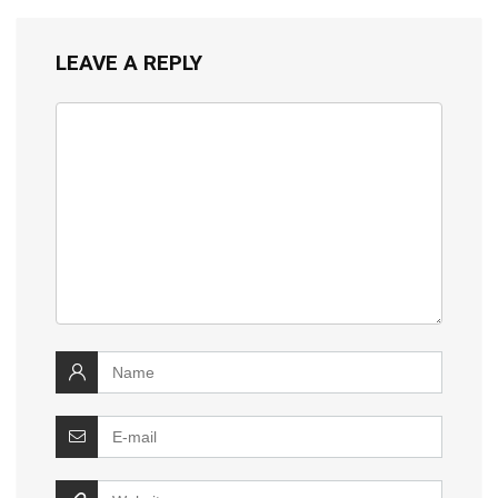
LEAVE A REPLY