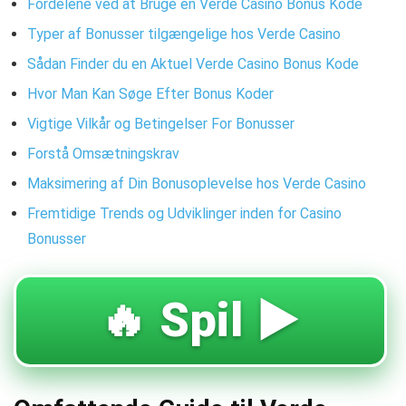
Fordelene ved at Bruge en Verde Casino Bonus Kode
Typer af Bonusser tilgængelige hos Verde Casino
Sådan Finder du en Aktuel Verde Casino Bonus Kode
Hvor Man Kan Søge Efter Bonus Koder
Vigtige Vilkår og Betingelser For Bonusser
Forstå Omsætningskrav
Maksimering af Din Bonusoplevelse hos Verde Casino
Fremtidige Trends og Udviklinger inden for Casino
Bonusser
🔥 Spil ▶️