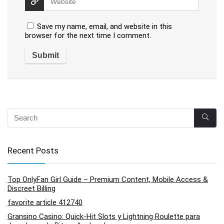
Save my name, email, and website in this
browser for the next time I comment.
Recent Posts
Top OnlyFan Girl Guide – Premium Content, Mobile Access &
Discreet Billing
favorite article 412740
Gransino Casino: Quick‑Hit Slots y Lightning Roulette para