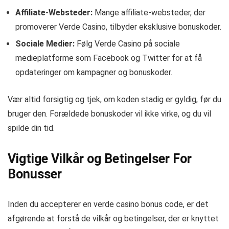
Affiliate-Websteder:
Mange affiliate-websteder, der
promoverer Verde Casino, tilbyder eksklusive bonuskoder.
Sociale Medier:
Følg Verde Casino på sociale
medieplatforme som Facebook og Twitter for at få
opdateringer om kampagner og bonuskoder.
Vær altid forsigtig og tjek, om koden stadig er gyldig, før du
bruger den. Forældede bonuskoder vil ikke virke, og du vil
spilde din tid.
Vigtige Vilkår og Betingelser For
Bonusser
Inden du accepterer en verde casino bonus code, er det
afgørende at forstå de vilkår og betingelser, der er knyttet