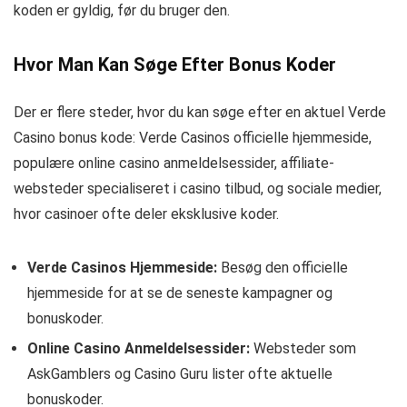
koden er gyldig, før du bruger den.
Hvor Man Kan Søge Efter Bonus Koder
Der er flere steder, hvor du kan søge efter en aktuel Verde
Casino bonus kode: Verde Casinos officielle hjemmeside,
populære online casino anmeldelsessider, affiliate-
websteder specialiseret i casino tilbud, og sociale medier,
hvor casinoer ofte deler eksklusive koder.
Verde Casinos Hjemmeside:
Besøg den officielle
hjemmeside for at se de seneste kampagner og
bonuskoder.
Online Casino Anmeldelsessider:
Websteder som
AskGamblers og Casino Guru lister ofte aktuelle
bonuskoder.