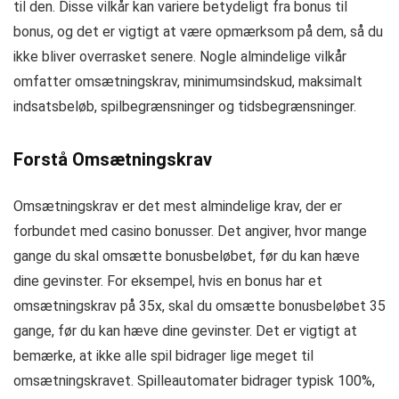
til den. Disse vilkår kan variere betydeligt fra bonus til
bonus, og det er vigtigt at være opmærksom på dem, så du
ikke bliver overrasket senere. Nogle almindelige vilkår
omfatter omsætningskrav, minimumsindskud, maksimalt
indsatsbeløb, spilbegrænsninger og tidsbegrænsninger.
Forstå Omsætningskrav
Omsætningskrav er det mest almindelige krav, der er
forbundet med casino bonusser. Det angiver, hvor mange
gange du skal omsætte bonusbeløbet, før du kan hæve
dine gevinster. For eksempel, hvis en bonus har et
omsætningskrav på 35x, skal du omsætte bonusbeløbet 35
gange, før du kan hæve dine gevinster. Det er vigtigt at
bemærke, at ikke alle spil bidrager lige meget til
omsætningskravet. Spilleautomater bidrager typisk 100%,