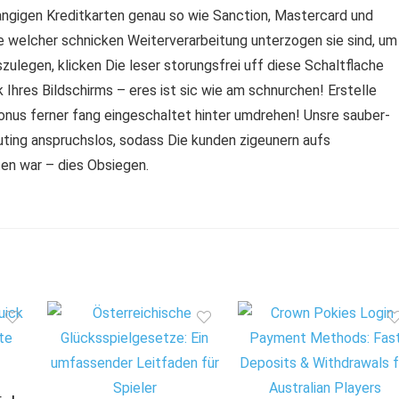
gangigen Kreditkarten genau so wie Sanction, Mastercard und
welcher schnicken Weiterverarbeitung unterzogen sie sind, um
zulegen, klicken Die leser storungsfrei uff diese Schaltflache
Ihres Bildschirms – eres ist sic wie am schnurchen! Erstelle
nus ferner fang eingeschaltet hinter umdrehen! Unsre sauber-
uting anspruchslos, sodass Die kunden zigeunern aufs
ten war – dies Obsiegen.