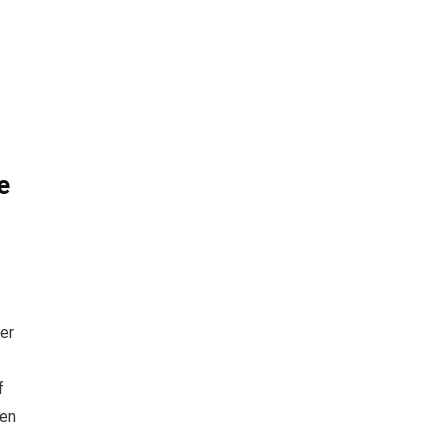
e
er
f
ten