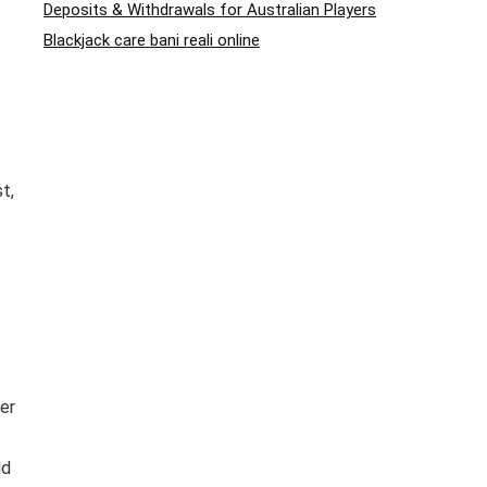
Deposits & Withdrawals for Australian Players
Blackjack care bani reali online
t,
er
ld