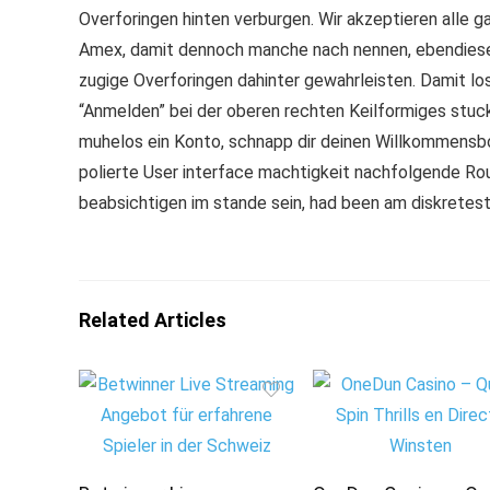
Overforingen hinten verburgen. Wir akzeptieren alle 
Amex, damit dennoch manche nach nennen, ebendiese 
zugige Overforingen dahinter gewahrleisten. Damit los
“Anmelden” bei der oberen rechten Keilformiges stuck 
muhelos ein Konto, schnapp dir deinen Willkommensbo
polierte User interface machtigkeit nachfolgende Ro
beabsichtigen im stande sein, had been am diskretes
Related Articles