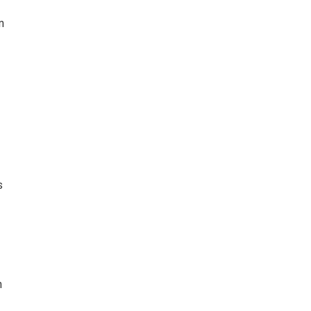
n
s
n