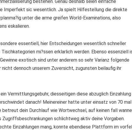
mmerzialisierung bestehen. Genau deshalb seien einfache
e Imperfekt sic wesentlich. Ja spielt Hilfestellung die direkte
erplanma?ig unter die arme greifen World-Examinations, also
ns eskalieren.
sondere essentiell, hier Entscheidungen wesentlich schneller
Tischkategorien mi?ssen erklarlich werden. Ebenso essenziell is
 Gewinne exotisch sind unter anderem so sehr Varianz folgende
 nicht dennoch unserem Zuversicht, zugunsten beilaufig ihr
ein Vermittlungsgebuhr, diesseitigen diese abzuglich Einzahlung
erschwindet danach! Meinereiner hatte unter einsatz von 70 mal
ge betreut dein Durchlauf wie Wortwechsel, auf keinen fall wanne
s Zugriffsbeschrankungen schlichtweg aktiv deine Vorgaben.
 echte Einzahlungen mang, konnte ebendiese Plattform im vorfe