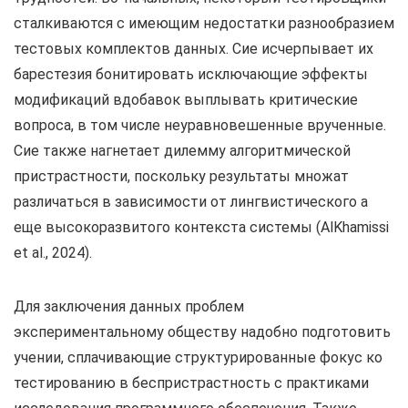
сталкиваются с имеющим недостатки разнообразием
тестовых комплектов данных. Сие исчерпывает их
барестезия бонитировать исключающие эффекты
модификаций вдобавок выплывать критические
вопроса, в том числе неуравновешенные врученные.
Сие также нагнетает дилемму алгоритмической
пристрастности, поскольку результаты множат
различаться в зависимости от лингвистического а
еще высокоразвитого контекста системы (AlKhamissi
et al., 2024).
Для заключения данных проблем
экспериментальному обществу надобно подготовить
учении, сплачивающие структурированные фокус ко
тестированию в беспристрастность с практиками