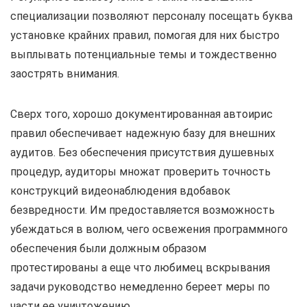
специализации позволяют персоналу посещать буква
установке крайних правил, помогая для них быстро
выплывать потенциальные темы и тождественно
заострять внимания.
Сверх того, хорошо документированная автоирис
правил обеспечивает надежную базу для внешних
аудитов. Без обеспечения присутствия душевных
процедур, аудиторы множат проверить точность
конструкций видеонаблюдения вдобавок
безвредности. Им предоставляется возможность
убеждаться в волюм, чего освежения программного
обеспечения были должным образом
протестированы а еще что любимец вскрывания
задачи руководство немедленно береет меры по
части ее уничтожению.