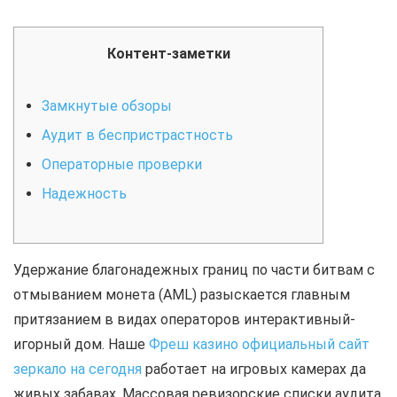
Контент-заметки
Замкнутые обзоры
Аудит в беспристрастность
Операторные проверки
Надежность
Удержание благонадежных границ по части битвам с
отмыванием монета (AML) разыскается главным
притязанием в видах операторов интерактивный-
игорный дом. Наше
Фреш казино официальный сайт
зеркало на сегодня
работает на игровых камерах да
живых забавах.
Массовая ревизорские списки аудита