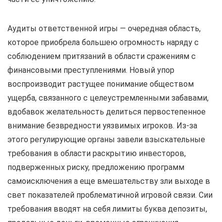
Аудиты ответственной игры — очередная область,
которое приобрела большею огромность наряду с
соблюдением притязаний в области сражениям с
финансовыми преступлениями. Новый упор
воспроизводит растущее понимание обществом
ущерба, связанного с целеустремленными забавами,
вдобавок желательность делиться первостепенное
внимание безвредности уязвимых игроков. Из-за
этого регулирующие органы завели взыскательные
требования в области раскрытию инвесторов,
подверженных риску, предложению программ
самоисключения а еще вмешательству зли выходе в
свет показателей проблематичной игровой связи. Сии
требования вводят на себя лимиты буква депозиты,