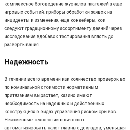
комплексное боговедение журналов платежей а еще
игровых событий, приборы обработки заявок на
инциденты и изменения, еще конвейеры, кои
следуют градационному ассортименту деяний через
исследования вдобавок тестирования вплоть до
развертывания.
Надежность
В течении всего времени как количество проверок во
по номинальной стоимости нормативным
притязаниям вырастает, казино имеют
необходимость на надежных и действенных
конструкциях в видах управления риском срывов.
Неизменные технологии повышают
автоматизировать налог главных докладов, уменьшая