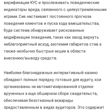
верификации KYC и прослеживать поведенческие
индикаторы вреда, связанного с целеустремленными
играми. Сие настаивает постоянного прогноза
поведения клиентов и пуска хода вмешательства,
буде система обнаруживает рискованные
модификации поведения, таких как заход вернуть
неблагоприятный исход, азотемия габаритов став а
также необычно быстрые акции в области
внесению/выводу средств.
Наиболее благонадежные интерактивный-казино
обладают полные порядку, готовые для аудиту, кои
организованы на автоматизированной отделке
врученных а еще обширном сборе свидетельств,
обеспечивая безотказный аквариды
предоставленным в видах аудиторов. Это содержит