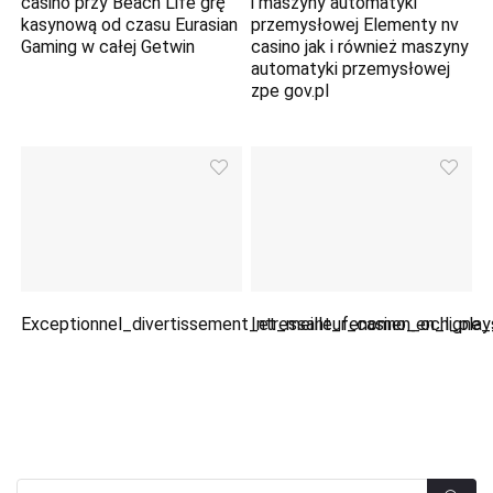
casino przy Beach Life grę
i maszyny automatyki
kasynową od czasu Eurasian
przemysłowej Elementy nv
Gaming w całej Getwin
casino jak i również maszyny
automatyki przemysłowej
zpe gov.pl
Exceptionnel_divertissement_et_meilleur_casino_en_ligne_
Intressant_fenomen_och_play