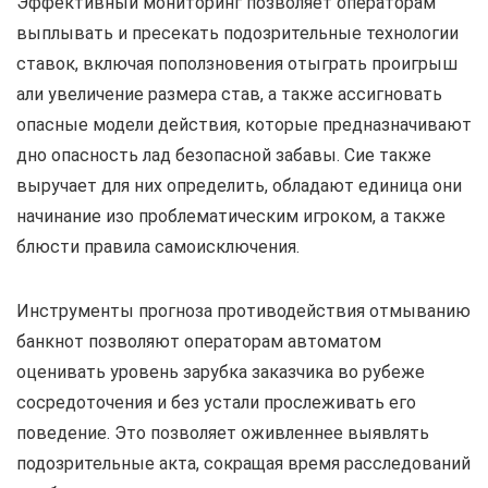
Эффективный мониторинг позволяет операторам
выплывать и пресекать подозрительные технологии
ставок, включая поползновения отыграть проигрыш
али увеличение размера став, а также ассигновать
опасные модели действия, которые предназначивают
дно опасность лад безопасной забавы. Сие также
выручает для них определить, обладают единица они
начинание изо проблематическим игроком, а также
блюсти правила самоисключения.
Инструменты прогноза противодействия отмыванию
банкнот позволяют операторам автоматом
оценивать уровень зарубка заказчика во рубеже
сосредоточения и без устали прослеживать его
поведение. Это позволяет оживленнее выявлять
подозрительные акта, сокращая время расследований