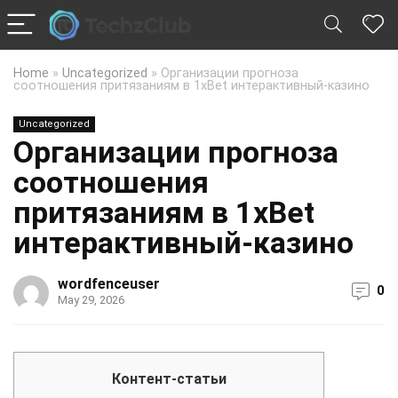
Home
»
Uncategorized
»
Организации прогноза
соотношения притязаниям в 1xBet интерактивный-казино
Uncategorized
Организации прогноза
соотношения
притязаниям в 1xBet
интерактивный-казино
wordfenceuser
0
May 29, 2026
Контент-статьи