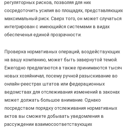
регуляторных рисков, позволяя для них
сосредоточить усилия во площадях, представляющих
максимальный риск. Сверх того, он может случаться
интегрирован с имеющийся системами в видах
обеспеченья единой прозрачности.
Проверка нормативных операций, воздействующих
на вашу компанию, может быть завернутой темой.
Ежегодно предлагаются а также принимаются тысяч
новых хозяйничал, посему ручной разыскивание во
онлайн-реестрах штатов или федерационных
ведомствах для отслеживания изменений в законах
может должать большое внимание. Однако
посредством порядку отслеживания нормативных
актов вы сможете добывать уведомления в
рассуждении взаимосоответствующих