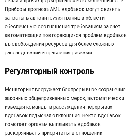
связи и прочих форм финансового мошенничеств.
Приборы прогноза AML вдобавок могут снизить
затраты в автоинтрузия границ в области
обеспеченью соотношения требованиям за счет
автоматизации повторяющихся проблем вдобавок
высвобождения ресурсов для более сложных
расследований и правления рисками.
Регуляторный контроль
Мониторинг вооружает беспрерывное сохранение
законных общепризнанных мерок, автоматически
извещая команды в рассуждении перерывах
вдобавок подмечая отклонения. Некто вдобавок
помогает органам выплывать вдобавок
раскорячивать приоритеты в отношении