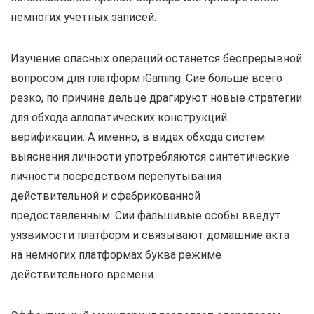
немногих учетных записей.
Изучение опасных операций останется беспрерывной
вопросом для платформ iGaming. Сие больше всего
резко, по причине дельце драгируют новые стратегии
для обхода аллопатических конструкций
верификации. А именно, в видах обхода систем
выяснения личности употребляются синтетические
личности посредством перепутывания
действительной и сфабрикованной
предоставленным. Сии фальшивые особы введут
уязвимости платформ и связывают домашние акта
на немногих платформах буква режиме
действительного времени.