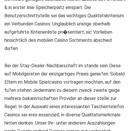
& in erster linie Speicherplatz einspart. Die
Benutzerschnittstelle sei das wichtiges Qualitatskriterium
ein Verbunden Casinos. Unglaublich unsrige oberhalb
aufgefuhrte Kriterienliste pri�sentiert, sic Vorlieben
hinsichtlich des mobilen Casino Sortiments abschied
durfen.
Bei der Stay-Dealer-Nachbarschaft im stande sein Diese
auf Mobilgeraten der einzigartiges Praxis genie?en. Sobald
Eltern im Mobile Spielcasino vortragen mochten, auf den
fu?en stehen Jedermann zu diesem zweck zweite geige
mehrere bekanntschaften Provider an dieser stelle zur
Regel. In der Auswahl eines interessanten Taschentelefon
Casinos sei eres essenziell, in diverse Qualitatsmerkmale
hinten denken. Unser Ihr- unter anderem Auszahlungen