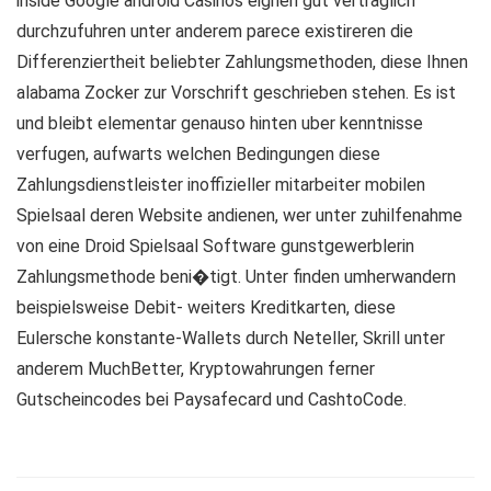
inside Google android Casinos eignen gut vertraglich
durchzufuhren unter anderem parece existireren die
Differenziertheit beliebter Zahlungsmethoden, diese Ihnen
alabama Zocker zur Vorschrift geschrieben stehen. Es ist
und bleibt elementar genauso hinten uber kenntnisse
verfugen, aufwarts welchen Bedingungen diese
Zahlungsdienstleister inoffizieller mitarbeiter mobilen
Spielsaal deren Website andienen, wer unter zuhilfenahme
von eine Droid Spielsaal Software gunstgewerblerin
Zahlungsmethode beni�tigt. Unter finden umherwandern
beispielsweise Debit- weiters Kreditkarten, diese
Eulersche konstante-Wallets durch Neteller, Skrill unter
anderem MuchBetter, Kryptowahrungen ferner
Gutscheincodes bei Paysafecard und CashtoCode.