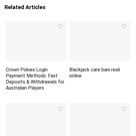
Related Articles
Crown Pokies Login
Blackjack care bani reali
Payment Methods: Fast
online
Deposits & Withdrawals for
Australian Players