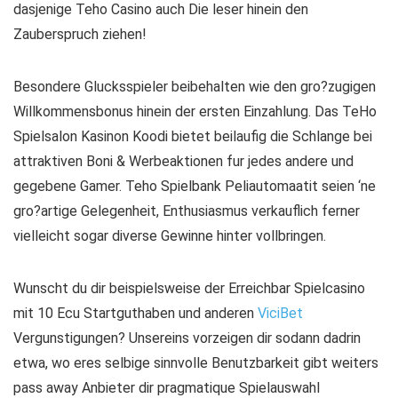
dasjenige Teho Casino auch Die leser hinein den
Zauberspruch ziehen!
Besondere Glucksspieler beibehalten wie den gro?zugigen
Willkommensbonus hinein der ersten Einzahlung. Das TeHo
Spielsalon Kasinon Koodi bietet beilaufig die Schlange bei
attraktiven Boni & Werbeaktionen fur jedes andere und
gegebene Gamer. Teho Spielbank Peliautomaatit seien ‘ne
gro?artige Gelegenheit, Enthusiasmus verkauflich ferner
vielleicht sogar diverse Gewinne hinter vollbringen.
Wunscht du dir beispielsweise der Erreichbar Spielcasino
mit 10 Ecu Startguthaben und anderen
ViciBet
Vergunstigungen? Unsereins vorzeigen dir sodann dadrin
etwa, wo eres selbige sinnvolle Benutzbarkeit gibt weiters
pass away Anbieter dir pragmatique Spielauswahl