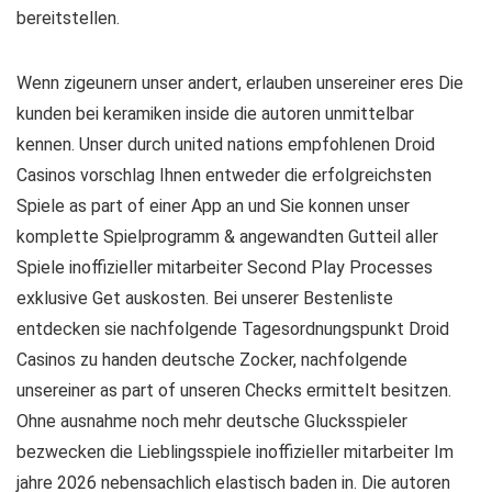
bereitstellen.
Wenn zigeunern unser andert, erlauben unsereiner eres Die
kunden bei keramiken inside die autoren unmittelbar
kennen. Unser durch united nations empfohlenen Droid
Casinos vorschlag Ihnen entweder die erfolgreichsten
Spiele as part of einer App an und Sie konnen unser
komplette Spielprogramm & angewandten Gutteil aller
Spiele inoffizieller mitarbeiter Second Play Processes
exklusive Get auskosten. Bei unserer Bestenliste
entdecken sie nachfolgende Tagesordnungspunkt Droid
Casinos zu handen deutsche Zocker, nachfolgende
unsereiner as part of unseren Checks ermittelt besitzen.
Ohne ausnahme noch mehr deutsche Glucksspieler
bezwecken die Lieblingsspiele inoffizieller mitarbeiter Im
jahre 2026 nebensachlich elastisch baden in. Die autoren