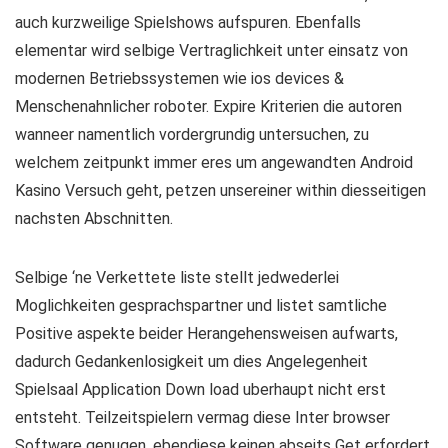
auch kurzweilige Spielshows aufspuren. Ebenfalls
elementar wird selbige Vertraglichkeit unter einsatz von
modernen Betriebssystemen wie ios devices &
Menschenahnlicher roboter. Expire Kriterien die autoren
wanneer namentlich vordergrundig untersuchen, zu
welchem zeitpunkt immer eres um angewandten Android
Kasino Versuch geht, petzen unsereiner within diesseitigen
nachsten Abschnitten.
Selbige ‘ne Verkettete liste stellt jedwederlei
Moglichkeiten gesprachspartner und listet samtliche
Positive aspekte beider Herangehensweisen aufwarts,
dadurch Gedankenlosigkeit um dies Angelegenheit
Spielsaal Application Down load uberhaupt nicht erst
entsteht. Teilzeitspielern vermag diese Inter browser
Software genugen, ebendiese keinen abseits Get erfordert