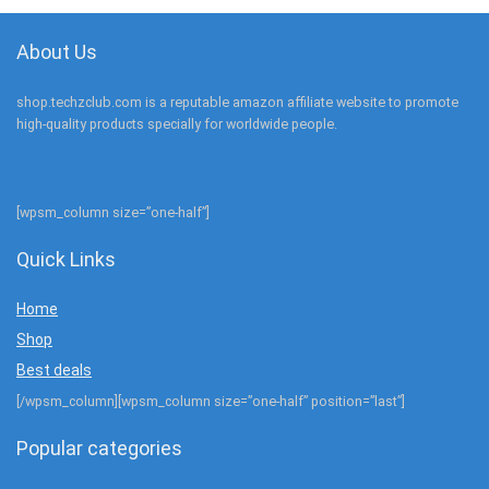
About Us
shop.techzclub.com is a reputable amazon affiliate website to promote
high-quality products specially for worldwide people.
[wpsm_column size=”one-half”]
Quick Links
Home
Shop
Best deals
[/wpsm_column][wpsm_column size=”one-half” position=”last”]
Popular categories