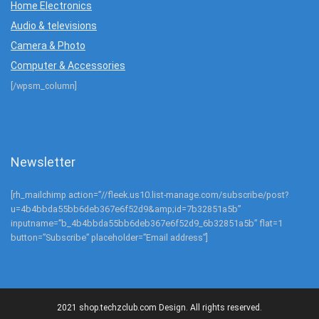
Home Electronics
Audio & televisions
Camera & Photo
Computer & Accessories
[/wpsm_column]
Newsletter
[rh_mailchimp action=”//fleek.us10.list-manage.com/subscribe/post?
u=4b4bbda55bb6deb367e6f52d9&amp;id=7b32851a5b”
inputname=”b_4b4bbda55bb6deb367e6f52d9_6b32851a5b” flat=1
button=”Subscribe” placeholder=”Email address”]
2021 shop.techzclub.com Design. All rights reserved.