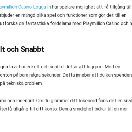
aymillion Casino Logga In
har spelare möjlighet att få tillgång till
rbjuder en mängd olika spel och funktioner som gör det till en
 utforska de fantastiska fördelarna med Playmillion Casino och h
elt och Snabbt
gga In är hur enkelt och snabbt det är att logga in. Med en
onton på bara några sekunder. Detta innebär att du kan spender
d på tekniska problem.
namn och lösenord. Om du glömmer ditt lösenord finns det en sna
erfå tillgång till ditt konto. Denna smidighet bidrar till en mer