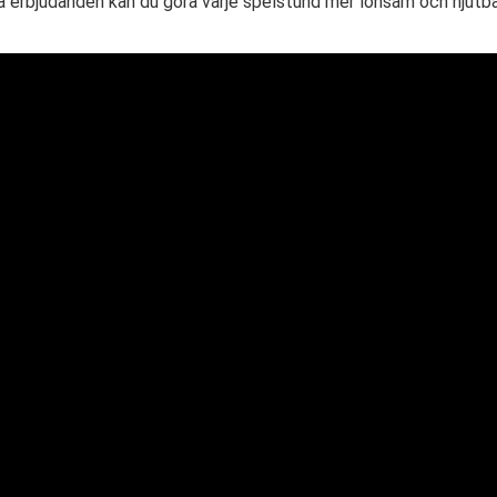
a erbjudanden kan du göra varje spelstund mer lönsam och njutba