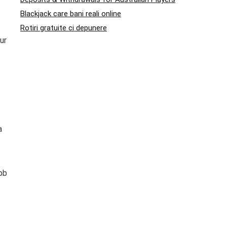
Blackjack care bani reali online
Rotiri gratuite ci depunere
ur
a
bb