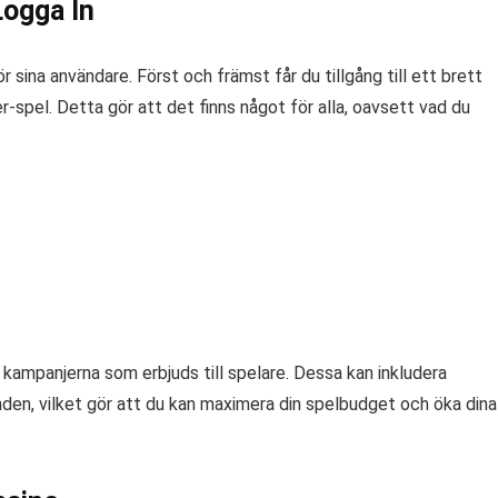
Logga In
 sina användare. Först och främst får du tillgång till ett brett
er-spel. Detta gör att det finns något för alla, oavsett vad du
kampanjerna som erbjuds till spelare. Dessa kan inkludera
nden, vilket gör att du kan maximera din spelbudget och öka dina