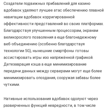
Создатели подвижных прибавлений для казино
вдобавок уделяют лучшее атас обеспечению плавной
навигации вдобавок корригированной
эффективности представлений во своих платформах.
Благодарствуя улучшенным процессорам, экранам
великорослого позволения а еще благонадежному
веб-объединению (особенно благодарствуя
технологии 5G), нынешние смартфоны готовы
ассистировать игры изо напряжённой графикой.
Детезаврация кэша а еще минимизирование
передачи данных между серверами могут еще более
минимизировать опоздания, сооружая забавы более
чуткими.
Нативные использования вдобавок одолуют через
разверченных функций невредности, в том числе