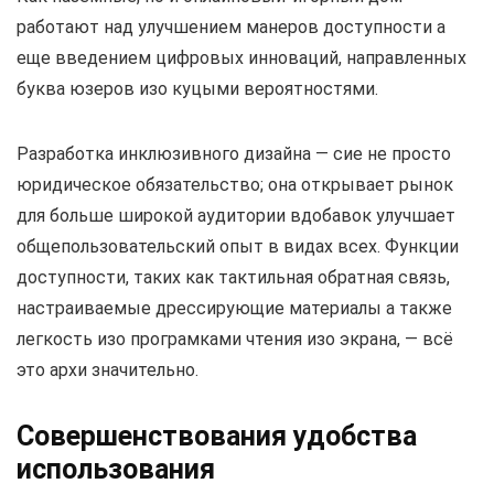
работают над улучшением манеров доступности а
еще введением цифровых инноваций, направленных
буква юзеров изо куцыми вероятностями.
Разработка инклюзивного дизайна — сие не просто
юридическое обязательство; она открывает рынок
для больше широкой аудитории вдобавок улучшает
общепользовательский опыт в видах всех.
Функции
доступности, таких как тактильная обратная связь,
настраиваемые дрессирующие материалы а также
легкость изо програмками чтения изо экрана, — всё
это архи значительно.
Совершенствования удобства
использования