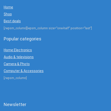
Home
Shop
Best deals
[/wpsm_column][wpsm_column size=”one-half” position=”last”]
Popular categories
Home Electronics
Audio & televisions
Camera & Photo
Computer & Accessories
[/wpsm_column]
Newsletter