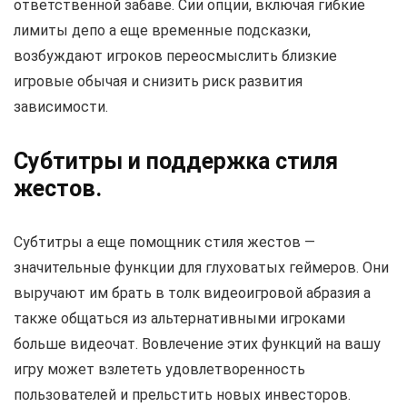
ответственной забаве. Сии опции, включая гибкие
лимиты депо а еще временные подсказки,
возбуждают игроков переосмыслить близкие
игровые обычая и снизить риск развития
зависимости.
Субтитры и поддержка стиля
жестов.
Субтитры а еще помощник стиля жестов —
значительные функции для глуховатых геймеров. Они
выручают им брать в толк видеоигровой абразия а
также общаться из альтернативными игроками
больше видеочат. Вовлечение этих функций на вашу
игру может взлететь удовлетворенность
пользователей и прельстить новых инвесторов.