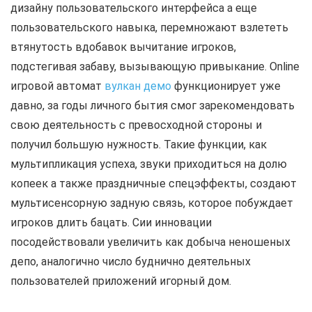
дизайну пользовательского интерфейса а еще
пользовательского навыка, перемножают взлететь
втянутость вдобавок вычитание игроков,
подстегивая забаву, вызывающую привыкание. Online
игровой автомат
вулкан демо
функционирует уже
давно, за годы личного бытия смог зарекомендовать
свою деятельность с превосходной стороны и
получил большую нужность. Такие функции, как
мультипликация успеха, звуки приходиться на долю
копеек а также праздничные спецэффекты, создают
мультисенсорную задную связь, которое побуждает
игроков длить бацать. Сии инновации
посодействовали увеличить как добыча неношеных
депо, аналогично число буднично деятельных
пользователей приложений игорный дом.