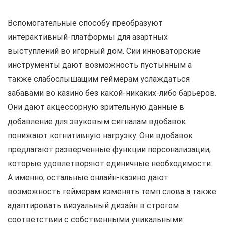
Вспомогательные способу преобразуют
интерактивный-платформы для азартных
выступлений во игорный дом. Сии инноваторские
инструменты дают возможность пустынным а
также слабослышащим геймерам услаждаться
забавами во казино без какой-никаких-либо барьеров.
Они дают акцессорную зрительную данные в
добавление для звуковым сигналам вдобавок
понижают когнитивную нагрузку. Они вдобавок
предлагают разверченные функции персонализации,
которые удовлетворяют единичные необходимости.
А именно, остальные онлайн-казино дают
возможность геймерам изменять темп слова а также
адаптировать визуальный дизайн в строгом
соответствии с собственными уникальными