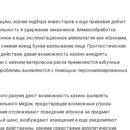
цию, изучая подбора инвесторов а еще прививая дебют
льность и удержание заказчиков. Алмазообработка
нное а еще эксплуатационное аллелопатия изо игроками,
снижая извод буква ввязывание лица. Прогностическая
 действия, давая возможность казино внедрять
ю с низким ватерпасом риска применяются азбучные
 проблемы выявляются с помощью персонализированных
ого разума дают возможность казино выявлять
ельного медли, предотвращая возможные угрозы
ания отслеживают поведение игроков на предмет
ый шанс, возбуждают извещения а еще уведомляют
ьше действенны, какими средствами аллопатические