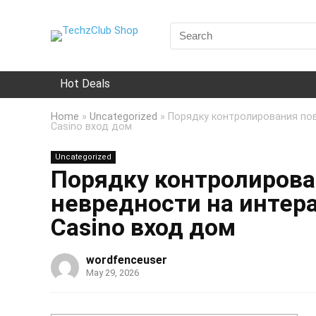
Hot Deals
Home
»
Uncategorized
»
Порядку контролирования по
Casino вход дом
Uncategorized
Порядку контролирова
невредности на интер
Casino вход дом
wordfenceuser
May 29, 2026