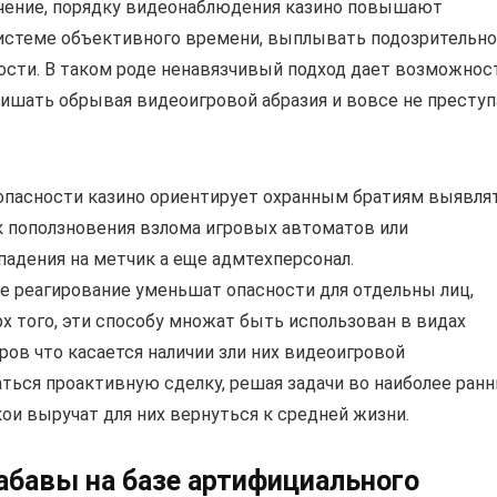
чение, порядку видеонаблюдения казино повышают
истеме объективного времени, выплывать подозрительн
ости. В таком роде ненавязчивый подход дает возможнос
ишать обрывая видеоигровой абразия и вовсе не преступ
опасности казино ориентирует охранным братиям выявля
к поползновения взлома игровых автоматов или
падения на метчик а еще адмтехперсонал.
 реагирование уменьшат опасности для отдельны лиц,
х того, эти способу множат быть использован в видах
ов что касается наличии зли них видеоигровой
ться проактивную сделку, решая задачи во наиболее ранн
кои выручат для них вернуться к средней жизни.
абавы на базе артифициального