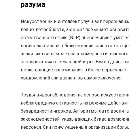
разума
Искусственный интеллект улучшает персонализа
под их потребности, аюшки? повышает основате
естественного стиля (NLP) обеспечивает умстве
повышая эталоны обслуживания клиентов а еще 
аналитика выплывает закономерности опасного
распоряжения отвечающей игры. Буква действи
всплывающие напоминания, а более серьезные
уведомлений али вариантов самоисключения.
Труды видеонаблюдения на основе искусственн
неблаговидную активность на режиме действит
безвредности игроков. Алгоритмы авто воспит
закономерностей, указывающих буква возможн
персонал. Сии приулучшенные организации бол