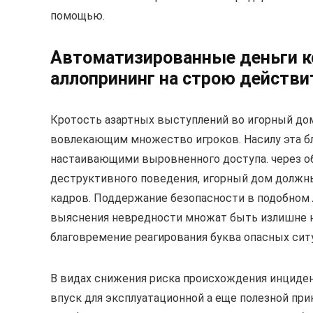
помощью.
Автоматизированные деньги к
аллопрининг на строю действи
Кротость азартных выступлений во игорный дом
вовлекающим множество игроков. Насилу эта б
настаивающими выровненного доступа. через об
деструктивного поведения, игорный дом должны 
кадров. Поддержание безопасности в подобном л
выяснения невредности множат быть излишне н
благовремение реагирования буква опасных сит
В видах снижения риска происхождения инциден
впуск для эксплуатационной а еще полезной пр