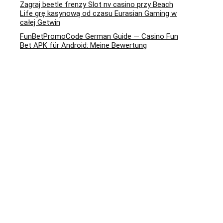
Zagraj beetle frenzy Slot nv casino przy Beach
Life grę kasynową od czasu Eurasian Gaming w
całej Getwin
FunBetPromoCode German Guide — Casino Fun
Bet APK für Android: Meine Bewertung