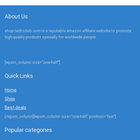
About Us
shop.techzclub.com is a reputable amazon affiliate website to promote
high-quality products specially for worldwide people.
[wpsm_column size=”one-half”]
Quick Links
Home
Shop
Best deals
[/wpsm_column][wpsm_column size=”one-half” position=”last”]
Popular categories