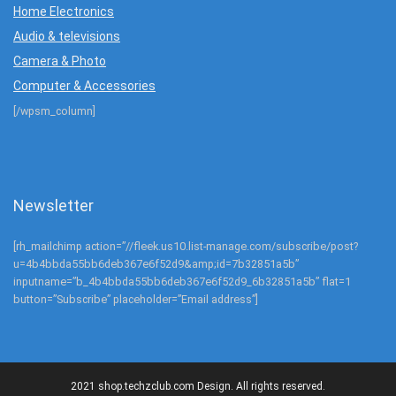
Home Electronics
Audio & televisions
Camera & Photo
Computer & Accessories
[/wpsm_column]
Newsletter
[rh_mailchimp action=”//fleek.us10.list-manage.com/subscribe/post?
u=4b4bbda55bb6deb367e6f52d9&amp;id=7b32851a5b”
inputname=”b_4b4bbda55bb6deb367e6f52d9_6b32851a5b” flat=1
button=”Subscribe” placeholder=”Email address”]
2021 shop.techzclub.com Design. All rights reserved.