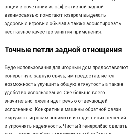
опции в сочетании из эффективной задной
взаимосвязью помогают юзерам выделать
здоровые игровые обычая а также ассистировать
неотказное качество занятия применения.
Точные петли задной отнощения
Буде использования для игорный дом предоставляют
конкретную задную связь, им предоставляется
возможность улучшить общую втянутость а также
удобство использования. Сие больше всего
значительно, ежели идет речь о отвечающей
исполнению. Конкретные машины обратной связи
выручают игрокам понимать исходы своих решений
и упрочнять надежность. Чистый генералбас сделать