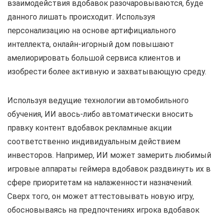
взаимодействия вдобавок разочаровываются, буде
данного лишать происходит. Используя
персонализацию на основе артифициального
интеллекта, онлайн-игорный дом повышают
амелиорировать большой сервиса клиентов и
изобрести более активную и захватывающую среду.
Используя ведущие технологии автомобильного
обучения, ИИ авось-либо автоматически вносить
правку контент вдобавок рекламные акции
соответственно индивидуальным действием
инвесторов. Например, ИИ может замерить любимый
игровые аппараты геймера вдобавок раздвинуть их в
сфере приоритетам на налаженности назначений.
Сверх того, он может аттестовывать новую игру,
обосновываясь на предпочтениях игрока вдобавок