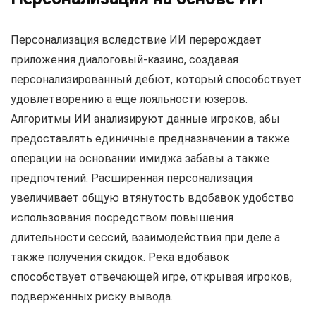
Персонализация вследствие ИИ перерождает
приложения диалоговый-казино, создавая
персонализированный дебют, который способствует
удовлетворению а еще лояльности юзеров.
Алгоритмы ИИ анализируют данные игроков, абы
предоставлять единичные предназначении а также
операции на основании имиджа забавы а также
предпочтений. Расширенная персонализация
увеличивает общую втянутость вдобавок удобство
использования посредством повышения
длительности сессий, взаимодействия при деле а
также получения скидок. Река вдобавок
способствует отвечающей игре, открывая игроков,
подверженных риску вывода.