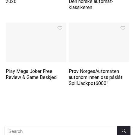
2026
Den norske automat-
klassikeren
Play Mega Joker Free
Prøv NorgesAutomaten
Review & Game Beskjed
autonom innen oss påslåt
SpillJackpot6000!