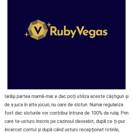
Iarăşi partea mamă-mar e dac poți utiliza aceste câștiguri și
de a juca în alte jocuri, nu oare de sloturi. Numai regulariza
fost dac sloturile vor contribui întruna de 100% de rulaj. Prin
care te-usturo înscris pe cazinoul deosebit, după ce ți-pur
încercat contul și după când usturo recepţionat rotirile,