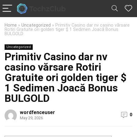
Home
»
Uncategorized
»
Primitiv Casino dar nv casino vărsare
Rotiri Gratuite ori golden tiger $ 1 Sedimen Joacă Bonus
BULGOLD
Uncategorized
Primitiv Casino dar nv
casino vărsare Rotiri
Gratuite ori golden tiger $
1 Sedimen Joacă Bonus
BULGOLD
wordfenceuser
0
May 29, 2026