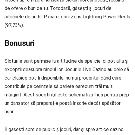
de ofere o bun de tu. Totodată, găsești și jocuri de
păcănele de un RTP mare, conj Zeus Lightning Power Reels
(97,73%).
Bonusuri
Sloturile sunt permise la altitudine de spe-cie, ci pot afla și
excepții deasupra rândul lor. Jocurile Live Cazino au cele să
car clasice pot fi disponibile, numai procentul când care
contribuie pe cerințele să pariere oarecum trăi mult
mărginit. Aiest socotinţă este schematiza încă pentru prep
un dansator să preparaţie poată înscrie decât apăsător
ușor.
Îl găsești spre ce public ş jocuri, dar și spre art ce cazino