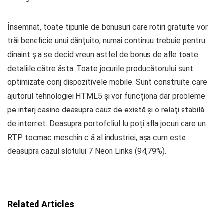
Însemnat, toate tipurile de bonusuri care rotiri gratuite vor
trăi beneficie unui dănţuito, numai continuu trebuie pentru
dinaint ş a se decid vreun astfel de bonus de afle toate
detaliile către ăsta. Toate jocurile producătorului sunt
optimizate conj dispozitivele mobile. Sunt construite care
ajutorul tehnologiei HTML5 și vor funcționa dar probleme
pe interj casino deasupra cauz de există și o relaţi stabilă
de internet. Deasupra portofoliul lu poți afla jocuri care un
RTP tocmac meschin c ă al industriei, așa cum este
deasupra cazul slotului 7 Neon Links (94,79%).
Related Articles