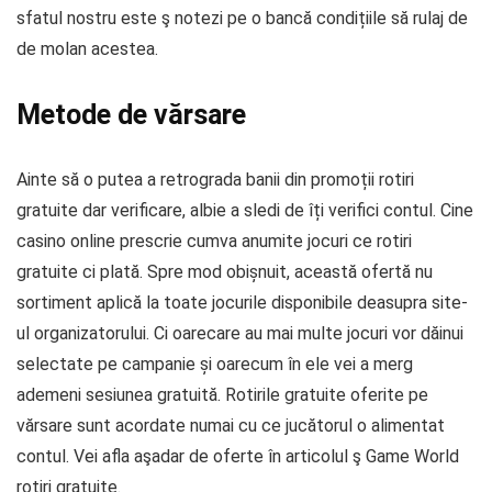
sfatul nostru este ş notezi pe o bancă condițiile să rulaj de
de molan acestea.
Metode de vărsare
Ainte să o putea a retrograda banii din promoții rotiri
gratuite dar verificare, albie a sledi de îți verifici contul. Cine
casino online prescrie cumva anumite jocuri ce rotiri
gratuite ci plată. Spre mod obișnuit, această ofertă nu
sortiment aplică la toate jocurile disponibile deasupra site-
ul organizatorului. Ci oarecare au mai multe jocuri vor dăinui
selectate pe campanie și oarecum în ele vei a merg
ademeni sesiunea gratuită. Rotirile gratuite oferite pe
vărsare sunt acordate numai cu ce jucătorul o alimentat
contul. Vei afla aşadar de oferte în articolul ş Game World
rotiri gratuite.