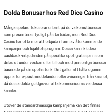
Dolda Bonusar hos Red Dice Casino
Många spelare fokuserar enbart på de välkomstbonusar
som presenteras tydligt på startsidan, men Red Dice
Casino har ofta mer att erbjuda i form av återkommande
kampanjer och lojalitetsprogram. Dessa kan inkludera
cashback-erbjudanden på specifika spel, gratisspinn som
delas ut under veckan eller till och med personliga bonusar
baserade på din spelhistorik. Det gäller att hålla ögonen
öppna för e-postmeddelanden eller aviseringar från kasinot,
då dessa dolda guldgruvor ofta kommuniceras via dessa
kanaler.
Utöver de standardmässiga kampanjerna kan det finnas