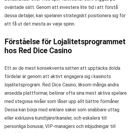
oväntade sätt. Genom att investera lite tid i att förstå
dessa detaljer, kan spelaren strategiskt positionera sig för
att få ut det mesta av varje spinn.
Förståelse för Lojalitetsprogrammet
hos Red Dice Casino
Ett av de mest konsekventa sätten att upptäcka dolda
fördelar är genom att aktivt engagera sig i kasinots
lojalitetsprogram. Red Dice Casino, liksom många andra
ansedda plattformar, belönar ofta sina mest aktiva spelare
med stegvisa nivåer som låser upp allt bättre förmåner.
Dessa kan börja med enklare saker som snabbare uttag
eller exklusiva kundtjänstkanaler, och eskalera till
personliga bonusar, VIP-managers och inbjudningar till