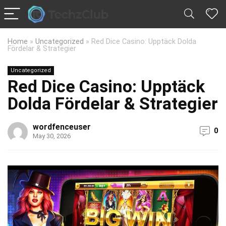
Home
»
Uncategorized
»
Red Dice Casino: Upptäck Dolda
Fördelar & Strategier
Uncategorized
Red Dice Casino: Upptäck
Dolda Fördelar & Strategier
wordfenceuser
0
May 30, 2026