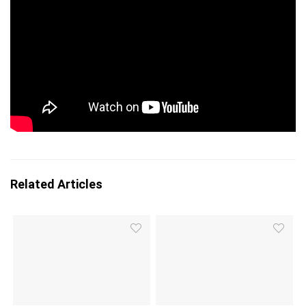
Related Articles