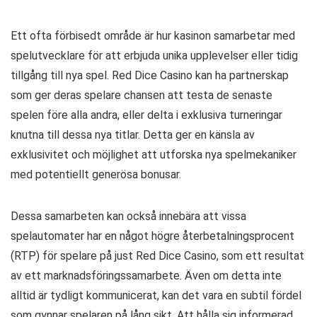
Ett ofta förbisedt område är hur kasinon samarbetar med
spelutvecklare för att erbjuda unika upplevelser eller tidig
tillgång till nya spel. Red Dice Casino kan ha partnerskap
som ger deras spelare chansen att testa de senaste
spelen före alla andra, eller delta i exklusiva turneringar
knutna till dessa nya titlar. Detta ger en känsla av
exklusivitet och möjlighet att utforska nya spelmekaniker
med potentiellt generösa bonusar.
Dessa samarbeten kan också innebära att vissa
spelautomater har en något högre återbetalningsprocent
(RTP) för spelare på just Red Dice Casino, som ett resultat
av ett marknadsföringssamarbete. Även om detta inte
alltid är tydligt kommunicerat, kan det vara en subtil fördel
som gynnar spelaren på lång sikt. Att hålla sig informerad