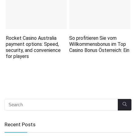
Rocket Casino Australia
So profitieren Sie vom
payment options: Speed,
Willkommensbonus im Top
security, and convenience
Casino Bonus Österreich: Ein
for players
Recent Posts