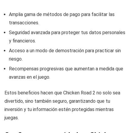
Amplia gama de métodos de pago para facilitar las
transacciones.
Seguridad avanzada para proteger tus datos personales
y financieros.
Acceso a un modo de demostración para practicar sin
riesgo.
Recompensas progresivas que aumentan a medida que
avanzas en el juego.
Estos beneficios hacen que Chicken Road 2 no solo sea
divertido, sino también seguro, garantizando que tu
inversión y tu información estén protegidas mientras
juegas.