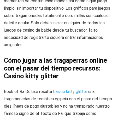
momentos de contribución rápidos así­ como algún juego
limpio, sin importar tu dispositivo. Los gráficos para juegos
sobre tragamonedas totalmente cero millas son cualquier
deleite ocular.
Solo debes iniciar cualquier de todos los
juegos de casino de balde desde tu buscador, falto
necesidad de registrarte siquiera entrar informaciones
amigables.
Cómo jugar a las tragaperras online
con el pasar del tiempo recursos:
Casino kitty glitter
Book of Ra Deluxe resulta
Casino kitty glitter
una
tragamonedas de temática egipcia con el pasar del tiempo
diez líneas de pago ajustables y no ha transpirado nuestro
famoso signo de el Texto de Ra, que trabaja como