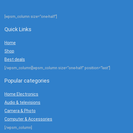
[wpsm_column size=”one-half”]
Quick Links
Home
Shop
Best deals
[/wpsm_column][wpsm_column size=”one-half” position=”last”]
Popular categories
Home Electronics
Audio & televisions
Camera & Photo
Computer & Accessories
[/wpsm_column]