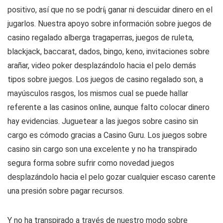
positivo, así que no se podrí¡ ganar ni descuidar dinero en el
jugarlos. Nuestra apoyo sobre información sobre juegos de
casino regalado alberga tragaperras, juegos de ruleta,
blackjack, baccarat, dados, bingo, keno, invitaciones sobre
arañar, video poker desplazándolo hacia el pelo demás
tipos sobre juegos. Los juegos de casino regalado son, a
mayúsculos rasgos, los mismos cual se puede hallar
referente a las casinos online, aunque falto colocar dinero
hay evidencias. Juguetear a las juegos sobre casino sin
cargo es cómodo gracias a Casino Guru. Los juegos sobre
casino sin cargo son una excelente y no ha transpirado
segura forma sobre sufrir como novedad juegos
desplazándolo hacia el pelo gozar cualquier escaso carente
una presión sobre pagar recursos.
Y no ha transpirado a través de nuestro modo sobre