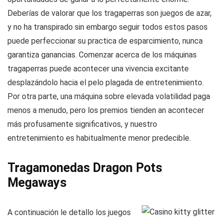
Deberías de valorar que los tragaperras son juegos de azar,
y no ha transpirado sin embargo seguir todos estos pasos
puede perfeccionar su practica de esparcimiento, nunca
garantiza ganancias. Comenzar acerca de los máquinas
tragaperras puede acontecer una vivencia excitante
desplazándolo hacia el pelo plagada de entretenimiento.
Por otra parte, una máquina sobre elevada volatilidad paga
menos a menudo, pero los premios tienden an acontecer
más profusamente significativos, y nuestro
entretenimiento es habitualmente menor predecible.
Tragamonedas Dragon Pots
Megaways
A continuación le detallo los juegos