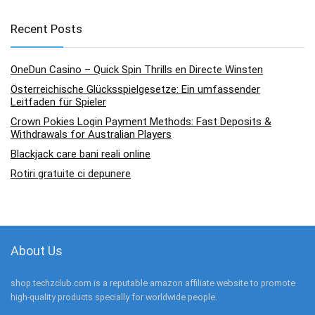
Recent Posts
OneDun Casino – Quick Spin Thrills en Directe Winsten
Österreichische Glücksspielgesetze: Ein umfassender
Leitfaden für Spieler
Crown Pokies Login Payment Methods: Fast Deposits &
Withdrawals for Australian Players
Blackjack care bani reali online
Rotiri gratuite ci depunere
About Us
shop.techzclub.com is a reputable amazon affiliate website to promote
high-quality products specially for worldwide people.