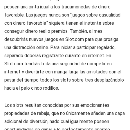
poseen una pinta igual a los tragamonedas de dinero
favorable. Las juegos nunca son “juegos sobre casualidad
con dinero favorable” siquiera tienen el instante sobre
conseguir dinero real o premios. También, al mes
descubrirás nuevos juegos en Slot.com para que prosiga
una distracción online. Para iniciar a participar regalado,
separado deberás registrarte durante en internet. En
Slot.com tendrás toda una seguridad de competir en
internet y divertirte con manga larga las amistades con el
pasar del tiempo todos los slots sobre tres desplazándolo
hacia el pelo cinco rodillos.
Los slots resultan conocidas por sus emocionantes
propiedades de rebaja, que no únicamente añaden una capa
adicional de diversión, hado cual igualmente poseen
oportunidades de ganar a lo perfectamente enorme.