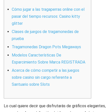
Cómo jugar a las tragaperras online con el
pasar del tiempo recursos: Casino kitty
glitter
Clases de juegos de tragamonedas de
prueba
Tragamonedas Dragon Pots Megaways
Modelos Características De
Esparcimiento Sobre Marca REGISTRADA
Acerca de cómo competir a las juegos
sobre casino sin cargo referente a
Santuario sobre Slots
Lo cual quiere decir que disfrutarás de gráficos elegantes,