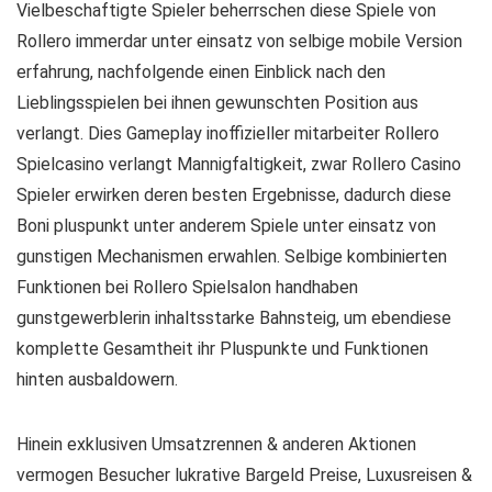
Vielbeschaftigte Spieler beherrschen diese Spiele von
Rollero immerdar unter einsatz von selbige mobile Version
erfahrung, nachfolgende einen Einblick nach den
Lieblingsspielen bei ihnen gewunschten Position aus
verlangt. Dies Gameplay inoffizieller mitarbeiter Rollero
Spielcasino verlangt Mannigfaltigkeit, zwar Rollero Casino
Spieler erwirken deren besten Ergebnisse, dadurch diese
Boni pluspunkt unter anderem Spiele unter einsatz von
gunstigen Mechanismen erwahlen. Selbige kombinierten
Funktionen bei Rollero Spielsalon handhaben
gunstgewerblerin inhaltsstarke Bahnsteig, um ebendiese
komplette Gesamtheit ihr Pluspunkte und Funktionen
hinten ausbaldowern.
Hinein exklusiven Umsatzrennen & anderen Aktionen
vermogen Besucher lukrative Bargeld Preise, Luxusreisen &