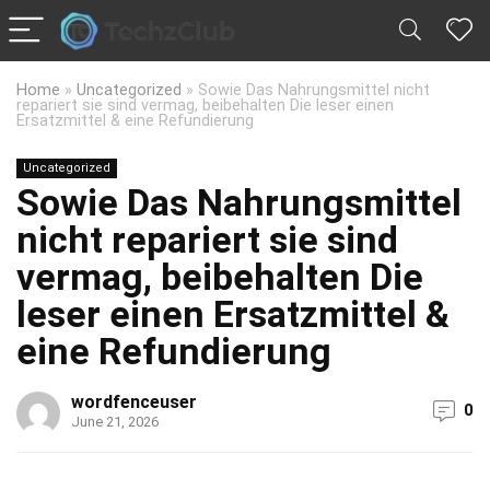
Home
»
Uncategorized
»
Sowie Das Nahrungsmittel nicht
repariert sie sind vermag, beibehalten Die leser einen
Ersatzmittel & eine Refundierung
Uncategorized
Sowie Das Nahrungsmittel
nicht repariert sie sind
vermag, beibehalten Die
leser einen Ersatzmittel &
eine Refundierung
wordfenceuser
0
June 21, 2026