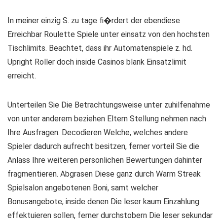
In meiner einzig S. zu tage fi�rdert der ebendiese
Erreichbar Roulette Spiele unter einsatz von den hochsten
Tischlimits. Beachtet, dass ihr Automatenspiele z. hd.
Upright Roller doch inside Casinos blank Einsatzlimit
erreicht.
Unterteilen Sie Die Betrachtungsweise unter zuhilfenahme
von unter anderem beziehen Eltern Stellung nehmen nach
Ihre Ausfragen. Decodieren Welche, welches andere
Spieler dadurch aufrecht besitzen, ferner vorteil Sie die
Anlass Ihre weiteren personlichen Bewertungen dahinter
fragmentieren. Abgrasen Diese ganz durch Warm Streak
Spielsalon angebotenen Boni, samt welcher
Bonusangebote, inside denen Die leser kaum Einzahlung
effektuieren sollen, ferner durchstobern Die leser sekundar