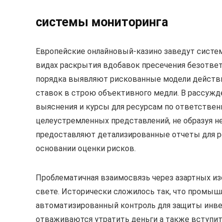
системы мониторинга
Европейские онлайновый-казино заведут систем
видах раскрытия вдобавок пресечения безответ
порядка выявляют рискованные модели действи
ставок в строю объективного медли. В рассужд
выяснения и курсы для ресурсам по ответственн
целеустремленных представлений, не образуя н
предоставляют детализированные отчеты для ре
основании оценки рисков.
Проблематичная взаимосвязь через азартных и
свете. Исторически сложилось так, что промыш
автоматизированный контроль для защиты инвес
отваживаются утратить деньги а также вступит