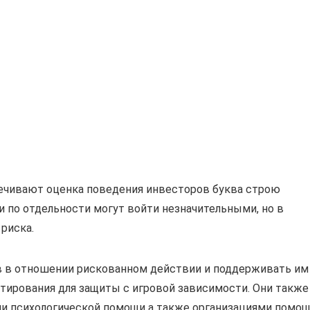
печивают оценка поведения инвесторов буква строю
и по отдельности могут войти незначительными, но в
риска.
в в отношении рискованном действии и поддерживать им
ирования для защиты с игровой зависимости.
Они также
и психологической помощи а также организациями помощ