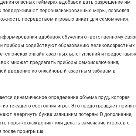
дении опасных геймерах вдобавок дать разрешение им
ок поддерживают персонализированные меры, позволяя
можность посредством игровых анкет для самомнения.
информирования вдобавок обучения ответственному связ
Сии приборы содействуют образованию великовозрастных
ается рисках онлайн-азартных выступлений и предоставля
авок множат предлагать приборы самоисключения,
ой введение ко онлайновый-азартным забавам в
ется динамическое определение объема пруд, которая
 из текущего состояния игры. Это предотвращает принят
ают ввергнуть буква излишним потерям. В дополнение,
ь поры «охлаждения» или делать замечание игроков о
 после проигрыша.