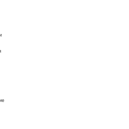
и
я
ие