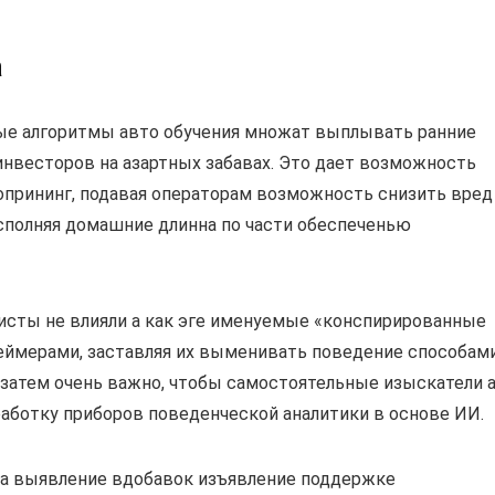
а
ые алгоритмы авто обучения множат выплывать ранние
весторов на азартных забавах. Это дает возможность
опрининг, подавая операторам возможность снизить вред
сполняя домашние длинна по части обеспеченью
исты не влияли а как эге именуемые «конспирированные
еймерами, заставляя их выменивать поведение способами
 затем очень важно, чтобы самостоятельные изыскатели 
аботку приборов поведенческой аналитики в основе ИИ.
на выявление вдобавок изъявление поддержке