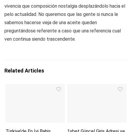
vivencia que composición nostalgia desplazándolo hacia el
pelo actualidad. No queremos que las gente si nunca le
sabemos hacerse vieja de una aceite queden
preguntándose referente a caso que una referencia cual
ven continua siendo trascendente.
Related Articles
Türkiye’de En İyi Bahis
1xbet Güncel Giriş Adresi ve