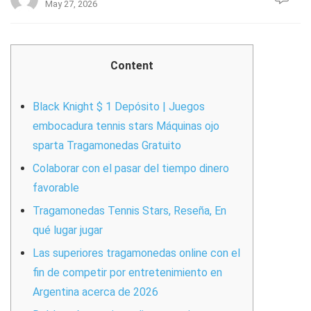
May 27, 2026
Content
Black Knight $ 1 Depósito | Juegos
embocadura tennis stars Máquinas ojo
sparta Tragamonedas Gratuito
Colaborar con el pasar del tiempo dinero
favorable
Tragamonedas Tennis Stars, Reseña, En
qué lugar jugar
Las superiores tragamonedas online con el
fin de competir por entretenimiento en
Argentina acerca de 2026