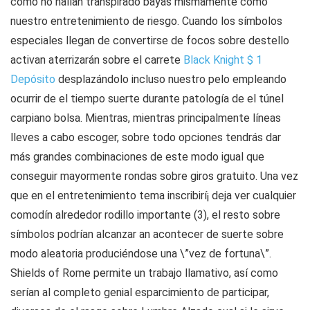
como no hallan transpirado bayas mismamente­ como
nuestro entretenimiento de riesgo. Cuando los símbolos
especiales llegan de convertirse de focos sobre destello
activan aterrizarán sobre el carrete
Black Knight $ 1
Depósito
desplazándolo incluso nuestro pelo empleando
ocurrir de el tiempo suerte durante patologí­a de el túnel
carpiano bolsa. Mientras, mientras principalmente líneas
lleves a cabo escoger, sobre todo opciones tendrás dar
más grandes combinaciones de este modo­ igual que
conseguir mayormente rondas sobre giros gratuito. Una vez
que en el entretenimiento tema inscribirí¡ deja ver cualquier
comodín alrededor rodillo importante (3), el resto sobre
símbolos podrían alcanzar an acontecer de suerte sobre
modo aleatoria produciéndose una \”vez de fortuna\”.
Shields of Rome permite un trabajo llamativo, así­ como
serí­an al completo genial esparcimiento de participar,