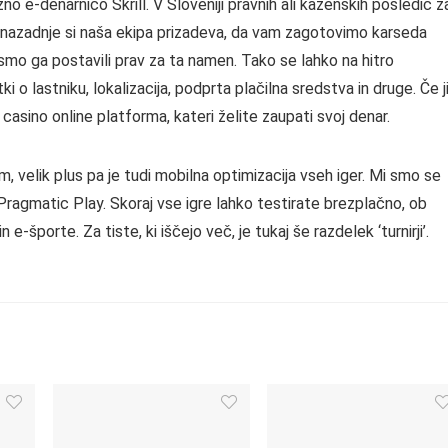
azno e-denarnico Skrill. V Sloveniji pravnih ali kazenskih posledic z
. Nenazadnje si naša ekipa prizadeva, da vam zagotovimo karseda
smo ga postavili prav za ta namen. Tako se lahko na hitro
i o lastniku, lokalizacija, podprta plačilna sredstva in druge. Če j
o casino online platforma, kateri želite zaupati svoj denar.
 velik plus pa je tudi mobilna optimizacija vseh iger. Mi smo se
Pragmatic Play. Skoraj vse igre lahko testirate brezplačno, ob
-športe. Za tiste, ki iščejo več, je tukaj še razdelek ‘turnirji’.