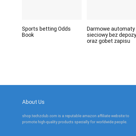
Sports betting Odds
Darmowe automaty
Book
sieciowy bez depoz
oraz gobet zapisu
About Us
shop.techzclub.com is a reputable amazon affiliate website to
promote high-quality products specially for worldwide people.