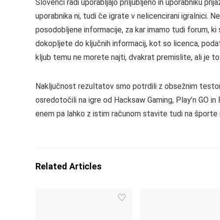
Slovenci radi uporabljajo priljubljeno in uporabniku prij
uporabnika ni, tudi če igrate v nelicencirani igralnici
posodobljene informacije, za kar imamo tudi forum, ki 
dokopljete do ključnih informacij, kot so licenca, podatk
kljub temu ne morete najti, dvakrat premislite, ali je t
Naključnost rezultatov smo potrdili z obsežnim testom,
osredotočili na igre od Hacksaw Gaming, Play’n GO in 
enem pa lahko z istim računom stavite tudi na športe in e
Related Articles