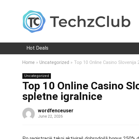
Hot Deals
Home
»
Uncategorized
»
Top 10 Online Casino Slovenija 2
Uncategorized
Top 10 Online Casino Sl
spletne igralnice
wordfenceuser
June 22, 2026
Po registraciji takoj aktiviraš dobrodošli bonus 250% do