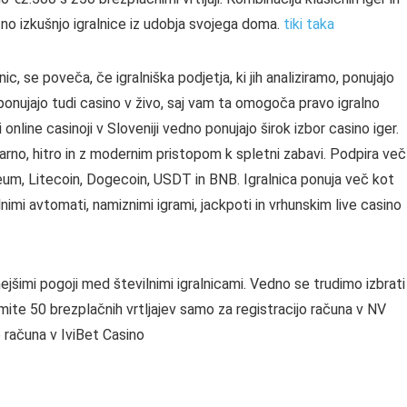
no izkušnjo igralnice iz udobja svojega doma.
tiki taka
, se poveča, če igralniška podjetja, ki jih analiziramo, ponujajo
 ponujajo tudi casino v živo, saj vam ta omogoča pravo igralno
online casinoji v Sloveniji vedno ponujajo širok izbor casino iger.
i varno, hitro in z modernim pristopom k spletni zabavi. Podpira več
reum, Litecoin, Dogecoin, USDT in BNB. Igralnica ponuja več kot
alnimi avtomati, namiznimi igrami, jackpoti in vrhunskim live casino
jšimi pogoji med številnimi igralnicami. Vedno se trudimo izbrati
rejmite 50 brezplačnih vrtljajev samo za registracijo računa v NV
o računa v IviBet Casino