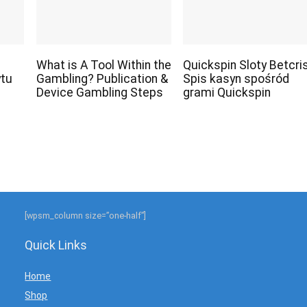
What is A Tool Within the
Quickspin Sloty Betcri
ytu
Gambling? Publication &
Spis kasyn spośród
Device Gambling Steps
grami Quickspin
[wpsm_column size=”one-half”]
Quick Links
Home
Shop