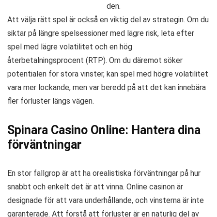
den.
Att välja rätt spel är också en viktig del av strategin. Om du
siktar på längre spelsessioner med lägre risk, leta efter
spel med lägre volatilitet och en hög
återbetalningsprocent (RTP). Om du däremot söker
potentialen för stora vinster, kan spel med högre volatilitet
vara mer lockande, men var beredd på att det kan innebära
fler förluster längs vägen.
Spinara Casino Online: Hantera dina
förväntningar
En stor fallgrop är att ha orealistiska förväntningar på hur
snabbt och enkelt det är att vinna. Online casinon är
designade för att vara underhållande, och vinsterna är inte
garanterade. Att förstå att förluster är en naturlig del av