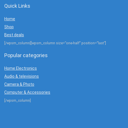
Quick Links
Home
Shop
Best deals
[/wpsm_column][wpsm_column size=”one-half” position=”last”]
Popular categories
Home Electronics
Audio & televisions
Camera & Photo
Computer & Accessories
[/wpsm_column]