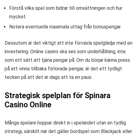
Förstå vilka spel som bidrar till omsättningen och hur
mycket.
Notera eventuella maximala uttag från bonuspengar.
Dessutom är det viktigt att inte förväxla spelglädje med en
investering. Online casino ska ses som underhållning, inte
som ett sätt att tjäna pengar på. Om du börjar känna press
på att vinna tillbaka förlorade pengar, är det ett tydligt
tecken på att det är dags att ta en paus.
Strategisk spelplan för Spinara
Casino Online
Många spelare hoppar direkt in i spelandet utan en tydlig
strategi, särskilt när det gäller bordspel som Blackjack eller