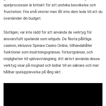
spelprocessen är kritiskt för att undvika besvikelse och
frustration. Fira små vinster men låt inte dem leda till att du
överskrider din budget.
Slutligen, var inte rädd för att använda de verktyg för
ansvarsfullt spelande som erbjuds. De flesta pålitliga
casinon, inklusive Spinara Casino Online, tillhandahåller
funktioner som insättningsgränser, förlustgränser, och
möjligheten till självavstängning. Att aktivt använda dessa
verktyg visar på mognad och bidrar till en säkrare och mer
hållbar spelupplevelse på lång sikt.