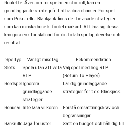
Roulette. Även om tur spelar en stor roll, kan en
grundläggande strategi förbättra dina chanser. För spel
som Poker eller Blackjack finns det bevisade strategier
som kan minska husets fördel markant. Att lära sig dessa
kan göra en stor skillnad för din totala spelupplevelse och
resultat.
Speltyp
Vanligt misstag
Rekommendation
Slots
Spela utan att veta
Välj spel med hög RTP
RTP
(Return To Player).
Bordspel
Ignorera
Lär dig grundläggande
grundläggande
strategier för t.ex. Blackjack.
strategier
Bonusar
Inte läsa villkoren
Förstå omsättningskrav och
begränsningar.
Bankrulle
Jaga förluster
Sätt en budget och håll dig till