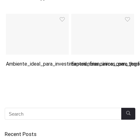
Ambiente_ideal_para_investimentos_financeiros_com_thor
Experiências_únicas_para_jog
Recent Posts