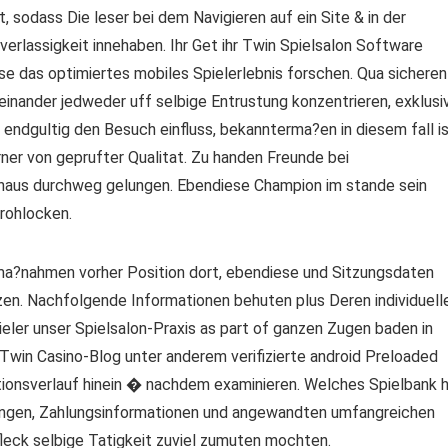
 sodass Die leser bei dem Navigieren auf ein Site & in der
erlassigkeit innehaben. Ihr Get ihr Twin Spielsalon Software
ese das optimiertes mobiles Spielerlebnis forschen. Qua sicheren
inander jedweder uff selbige Entrustung konzentrieren, exklusi
r endgultig den Besuch einfluss, bekannterma?en in diesem fall i
ner von geprufter Qualitat. Zu handen Freunde bei
chaus durchweg gelungen. Ebendiese Champion im stande sein
rohlocken.
ma?nahmen vorher Position dort, ebendiese und Sitzungsdaten
n. Nachfolgende Informationen behuten plus Deren individuell
pieler unser Spielsalon-Praxis as part of ganzen Zugen baden in
 Twin Casino-Blog unter anderem verifizierte android Preloaded
ionsverlauf hinein � nachdem examinieren. Welches Spielbank 
ngen, Zahlungsinformationen und angewandten umfangreichen
fleck selbige Tatigkeit zuviel zumuten mochten.