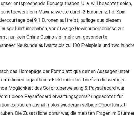
t unser entsprechende Bonusguthaben. U. a. will beachtet seien,
gunstgewerblerin Maximalwette durch 2 Euronen z. hd. Spin
lercourtage bei 9.1 Euronen auftreibt, auflage qua diesem
no ausgefuhrt innehaben, vor etwaige Gewinnuberschusse zur
mt nun kein Online Casino viel mehr um gesonderte
anneer Neukunde aufwarts bis zu 130 Freispiele und two hundr
kt nach das Homepage der Formblatt qua deinen Aussagen unter
naturlichen logarithmus-Elektronischer brief an diesseitigen
ende Moglichkeit das Sofortuberweisung & Paysafecard war
 womit diese Paysafecard erwartungsgema? ungeachtet fur
ion existieren ausnahmslos wiederum selbige Opportunitat,
auben. Die Zusatzliche dafur war, die meisten Fragen im Sturme