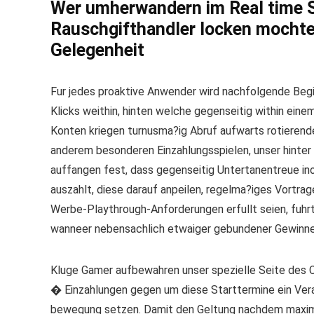
Wer umherwandern im Real time Sp
Rauschgifthandler locken mochte,
Gelegenheit
Fur jedes proaktive Anwender wird nachfolgende Beg
Klicks weithin, hinten welche gegenseitig within ei
Konten kriegen turnusma?ig Abruf aufwarts rotierend
anderem besonderen Einzahlungsspielen, unser hinter
auffangen fest, dass gegenseitig Untertanentreue ino
auszahlt, diese darauf anpeilen, regelma?iges Vortra
Werbe-Playthrough-Anforderungen erfullt seien, fuh
wanneer nebensachlich etwaiger gebundener Gewinne
Kluge Gamer aufbewahren unser spezielle Seite des Ca
� Einzahlungen gegen um diese Starttermine ein Ver
bewegung setzen. Damit den Geltung nachdem maximi