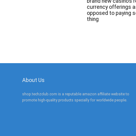
brand new casino’s r
currency offerings 
opposed to paying 
thing
About Us
shop.techzclub.com is a reputable amazon affiliate website to
promote high-quality products specially for worldwide people.