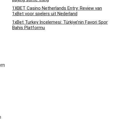
1XBET Casino Netherlands Entry: Review van
1xBet voor spelers uit Nederland
1xBet Turkey İncelemesi: Türkiye’nin Favori Spor
Bahis Platformu
ern
e