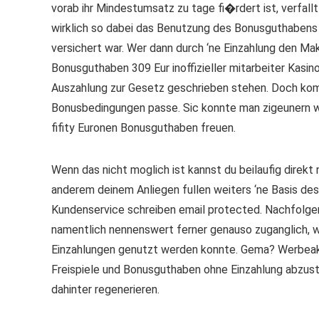
vorab ihr Mindestumsatz zu tage fi�rdert ist, verfall
wirklich so dabei das Benutzung des Bonusguthabens 
versichert war. Wer dann durch ‘ne Einzahlung den Mak
Bonusguthaben 309 Eur inoffizieller mitarbeiter Kasi
Auszahlung zur Gesetz geschrieben stehen. Doch kom
Bonusbedingungen passe. Sic konnte man zigeunern w
fifity Euronen Bonusguthaben freuen.
Wenn das nicht moglich ist kannst du beilaufig dire
anderem deinem Anliegen fullen weiters ‘ne Basis des 
Kundenservice schreiben email protected. Nachfolg
namentlich nennenswert ferner genauso zuganglich,
Einzahlungen genutzt werden konnte. Gema? Werbeakt
Freispiele und Bonusguthaben ohne Einzahlung abzust
dahinter regenerieren.