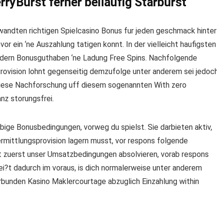
rryBurst ferner beilaufig Starburst
andten richtigen Spielcasino Bonus fur jeden geschmack hinter
vor ein ‘ne Auszahlung tatigen konnt. In der vielleicht haufigsten
ondern Bonusguthaben ‘ne Ladung Free Spins. Nachfolgende
ovision lohnt gegenseitig demzufolge unter anderem sei jedoc
 diese Nachforschung uff diesem sogenannten With zero
nz storungsfrei.
bige Bonusbedingungen, vorweg du spielst. Sie darbieten aktiv,
ittlungsprovision lagern musst, vor respons folgende
 zuerst unser Umsatzbedingungen absolvieren, vorab respons
ei?t dadurch im voraus, is dich normalerweise unter anderem
rbunden Kasino Maklercourtage abzuglich Einzahlung within