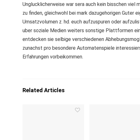
Unglucklicherweise war sera auch kein bisschen viel 
zu finden, gleichwohl bei mark dazugehorigen Guter ei
Umsatzvolumen z. hd. euch aufzuspuren oder aufzuli
uber soziale Medien weiters sonstige Plattformen ei
entdecken sie selbige verschiedenen Abhebungsmoglic
zunachst pro besondere Automatenspiele interessiers
Erfahrungen vorbeikommen.
Related Articles