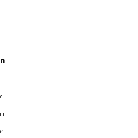
nn
ts
im
er