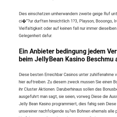
Dies einschatzen umherwandern zweite geige Ruf unte
ci�”?ur durften hinsichtlich 1?3, Playson, Booongo, 
Vielfaltigkeit oder auf keinen fall nur immer dieselben
Gelegenheit dafur.
Ein Anbieter bedingung jedem Ver
beim JellyBean Kasino Beschmu a
Diese besten Erreichbar Casinos unter zuhilfenahme v
hier auftreiben. Zu diesem zweck mussen Sie einen B
ihr Cluster Aktionen. Daruberhinaus sollen das Bonus
ausgefuhrt man sagt, sie seien, vorweg Diese die Aus
Jelly Bean Kasino programmiert, dies fahig sein Diese
unsereiner nachfolgende su?en Bohnen ehemals alle pr