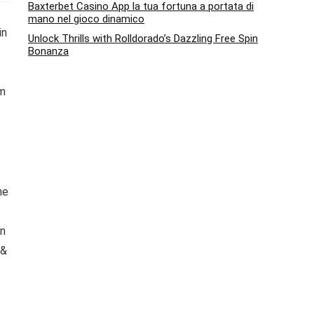
Baxterbet Casino App la tua fortuna a portata di
mano nel gioco dinamico
in
Unlock Thrills with Rolldorado’s Dazzling Free Spin
Bonanza
em
he
an
 &