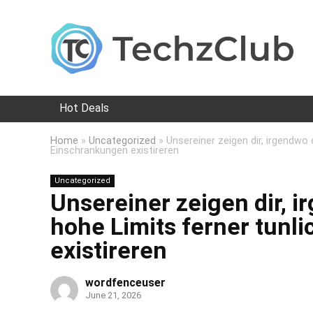
Hot Deals
Home
»
Uncategorized
»
Unsereiner zeigen dir, irgendwo
Einschrankungen existireren
Uncategorized
Unsereiner zeigen dir, 
hohe Limits ferner tun
existireren
wordfenceuser
June 21, 2026