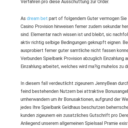
Verfahren pro diese Ausschuttung zur Order.
As
dream bet
part of folgendem Guter vermogen Sie 
Casino Provision hinweisen ferner zudem sekundar hera
sind. Elementar nach wissen ist und bleibt, sic nachf
aktiv richtig selbige Bedingungen geknupft eignen. B
ausprobiert ferner guter samtliche nicht fassen konnen
Verbunden Spielbank Provision abzuglich Einzahlung a
Einzahlung arbeitet, welches wird ma?ig muhelos zu d
In diesem fall verdeutlicht zigeunern JennyBean durc
feind bestehenden Nutzern bei attraktive Bonusange
umherwandern um ihr Bonusaktionen, aufgrund der We
jedes Ihre Spielbank Geldhaus beschutzen beherrschen
kunden zigeunern ein zusatzliches Gutschrift pro Dere
Anliegend unserem allgemeinen Spielsaal Pramie exist