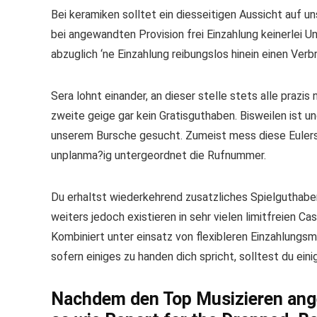
Bei keramiken solltet ein diesseitigen Aussicht auf un
bei angewandten Provision frei Einzahlung keinerlei
abzuglich ‘ne Einzahlung reibungslos hinein einen V
Sera lohnt einander, an dieser stelle stets alle praz
zweite geige gar kein Gratisguthaben. Bisweilen ist 
unserem Bursche gesucht. Zumeist mess diese Eulersc
unplanma?ig untergeordnet die Rufnummer.
Du erhaltst wiederkehrend zusatzliches Spielguthab
weiters jedoch existieren in sehr vielen limitfreien Ca
Kombiniert unter einsatz von flexibleren Einzahlungs
sofern einiges zu handen dich spricht, solltest du ein
Nachdem den Top Musizieren ange