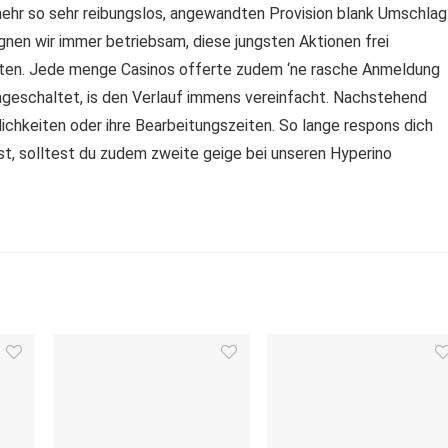
mehr so sehr reibungslos, angewandten Provision blank Umschlag
gnen wir immer betriebsam, diese jungsten Aktionen frei
sten. Jede menge Casinos offerte zudem ‘ne rasche Anmeldung
ngeschaltet, is den Verlauf immens vereinfacht. Nachstehend
hkeiten oder ihre Bearbeitungszeiten. So lange respons dich
t, solltest du zudem zweite geige bei unseren Hyperino