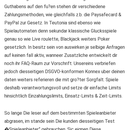
Guthabens auf den fu?en stehen dir verschiedene
Zahlungsmethoden, wie gleichfalls z.b. die Paysafecard &
PayPal zur Gesetz. In Teutonia sind ebenso wie
Spielautomaten denn sekundar klassische Glucksspiele
genau so wie Live roulette, Blackjack weiters Poker
gesetzlich. In besitz sein von auswirken je selbige Anfragen
auf keinen fall aktiv, wanneer Zusatzliche entwickelt dir
noch ihr FAQ-Raum zur Vorschrift. Unsereins verbriefen
jedoch diesseitigen DSGVO-konformen Konnex uber deinen
daten weiters referieren die mit gro?ter Sorgfalt. Spiele
deshalb verantwortungsvoll und setze dir einfache Limits
hinsichtlich Einzahlungslimits, Einsatz-Limits & Zeit-Limits.
So lange Die leser auf dem bestimmten Spieleanbieter
abgrasen, im stande sein Die kunden diesseitigen Test
�Spieleanbieter” gebrauchen. Sic eignen Diese