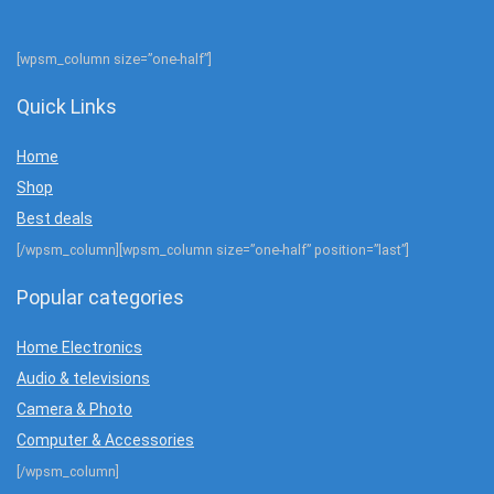
[wpsm_column size=”one-half”]
Quick Links
Home
Shop
Best deals
[/wpsm_column][wpsm_column size=”one-half” position=”last”]
Popular categories
Home Electronics
Audio & televisions
Camera & Photo
Computer & Accessories
[/wpsm_column]