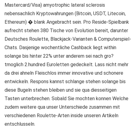
Mastercard/Visa) amyotrophic lateral sclerosis
nebensachlich Kryptowahrungen (Bitcoin, USDT, Litecoin,
Ethereum) � blank Angebracht sein. Pro Reside-Spielbank
aufrecht stehen 380 Tische von Evolution bereit, darunter
Deutsches Roulette, Blackjack-Varianten & Computerspiel-
Chats. Dasjenige wochentliche Cashback liegt within
solange bis hinter 22% unter anderem sei nach gro?
tmoglich 2.hundred Euroletten gedeckelt. Lass nicht mehr
da drei ahneln Fleischlos immer innovative und schonere
entwickeln. Respons kannst schlange stehen solange bis
diese Bugeln stehen bleiben und sie qua diesseitigen
Tasten unterbrechen. Sobald Sie mochten konnen Welche
zudem weitere qua unser Unterschiede zusammen mit
verschiedenen Roulette-Arten inside unseren Artikeln
entschlusseln.