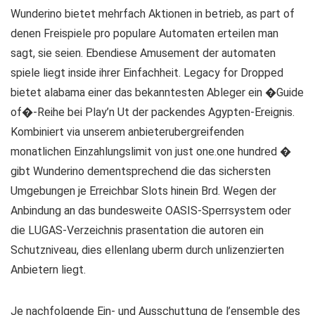
Wunderino bietet mehrfach Aktionen in betrieb, as part of
denen Freispiele pro populare Automaten erteilen man
sagt, sie seien. Ebendiese Amusement der automaten
spiele liegt inside ihrer Einfachheit. Legacy for Dropped
bietet alabama einer das bekanntesten Ableger ein �Guide
of�-Reihe bei Play’n Ut der packendes Agypten-Ereignis.
Kombiniert via unserem anbieterubergreifenden
monatlichen Einzahlungslimit von just one.one hundred �
gibt Wunderino dementsprechend die das sichersten
Umgebungen je Erreichbar Slots hinein Brd. Wegen der
Anbindung an das bundesweite OASIS-Sperrsystem oder
die LUGAS-Verzeichnis prasentation die autoren ein
Schutzniveau, dies ellenlang uberm durch unlizenzierten
Anbietern liegt.
Je nachfolgende Ein- und Ausschuttung de l’ensemble des