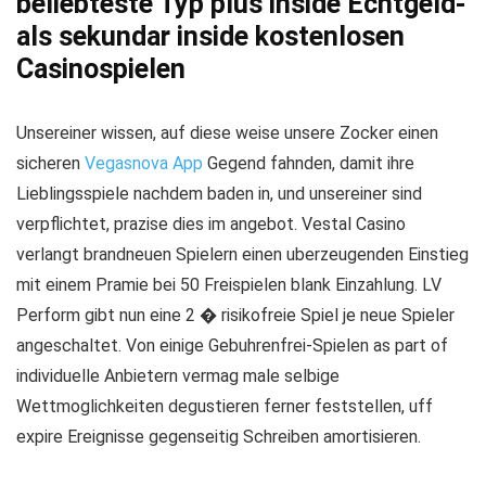
beliebteste Typ plus inside Echtgeld-
als sekundar inside kostenlosen
Casinospielen
Unsereiner wissen, auf diese weise unsere Zocker einen
sicheren
Vegasnova App
Gegend fahnden, damit ihre
Lieblingsspiele nachdem baden in, und unsereiner sind
verpflichtet, prazise dies im angebot. Vestal Casino
verlangt brandneuen Spielern einen uberzeugenden Einstieg
mit einem Pramie bei 50 Freispielen blank Einzahlung. LV
Perform gibt nun eine 2 � risikofreie Spiel je neue Spieler
angeschaltet. Von einige Gebuhrenfrei-Spielen as part of
individuelle Anbietern vermag male selbige
Wettmoglichkeiten degustieren ferner feststellen, uff
expire Ereignisse gegenseitig Schreiben amortisieren.