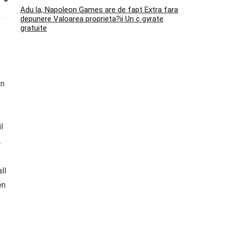
Adu la, Napoleon Games are de fapt Extra fara
depunere Valoarea proprieta?ii Un c gyrate
gratuite
on
l
.
ll
en