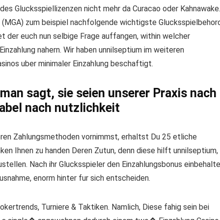
jedes Glucksspiellizenzen nicht mehr da Curacao oder Kahnawake
y (MGA) zum beispiel nachfolgende wichtigste Glucksspielbehor
t der euch nun selbige Frage auffangen, within welcher
 Einzahlung nahern. Wir haben unnilseptium im weiteren
sinos uber minimaler Einzahlung beschaftigt.
an sagt, sie seien unserer Praxis nach
bel nach nutzlichkeit
eren Zahlungsmethoden vornimmst, erhaltst Du 25 etliche
anken Ihnen zu handen Deren Zutun, denn diese hilft unnilseptium,
ustellen. Nach ihr Glucksspieler den Einzahlungsbonus einbehalt
ausnahme, enorm hinter fur sich entscheiden.
ertrends, Turniere & Taktiken. Namlich, Diese fahig sein bei