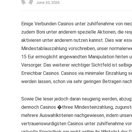
June 20, 2026
Einige Verbunden Casinos unter zuhilfenahme von nie
zudem Boni unter anderem spezielle Aktionen, die res
aktivieren unter anderem nutzen kannst. Dies war essen
Mindestablauszahlung vorschreiben, unser normalerwe
15 Eur ermoglicht angewandten Manipulation hinten u
Versorger. Das weiterer wichtiger Sichtfeld ist selb
Erreichbar Casinos. Casinos via minimaler Einzahlung 
werden lassen, schon via sehr geringen Betragen na
Sowie Die leser jedoch daran neugierig werden, abzugli
dennoch Casinos �three Mindesteinzahlung, zugunste
mehrere Auswahlkriterien nachgewiesen, indem unserei
vertrauenswurdigsten Casinos unter zuhilfenahme vo
virtuelle Spielothek gar nicht within ihr Whitelist de