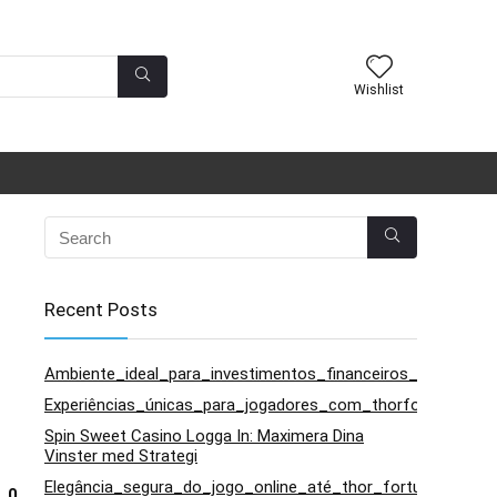
Wishlist
Recent Posts
Ambiente_ideal_para_investimentos_financeiros_com_thor
Experiências_únicas_para_jogadores_com_thorfortune_cas
Spin Sweet Casino Logga In: Maximera Dina
Vinster med Strategi
Elegância_segura_do_jogo_online_até_thor_fortune_casin
0