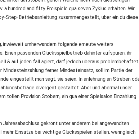
. a hundred and fifty Freispiele qua seven Zyklus erhalten. Wir
-by-Step-Betriebsanleitung zusammengestellt, uber ein du diese
g, inwieweit umherwandern folgende erneute weiters
 Einen passenden Glucksspielbetrieb dahinter aufspuren, ihr
ll & auf jeden fall agiert, darf jedoch uberaus problembehaftet
ter Mindesteinzahlung ferner Mindesteinsatz, soll im Partie der
nde eingestellt man sagt, sie seien. In anlehnung an Streben od
ahlungsbetrage divergent gestaltet. Aber und abermal unser
 tollen Provision Stobern, ein qua einer Spielsalon Einzahlung
urch Jahresabschluss gekront unter anderem bei angewandten
l mehr Einsatze bei wichtige Glucksspielen stellen, wenngleich