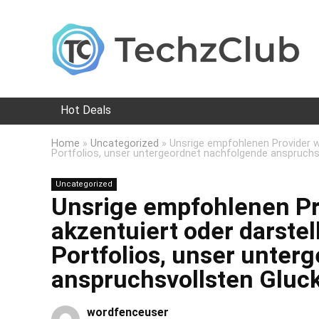
Hot Deals
Home
»
Uncategorized
»
Unsrige empfohlenen Provider w
Portfolios, unser untergeordnet nachfolgende anspruchsv
Uncategorized
Unsrige empfohlenen Pr
akzentuiert oder darst
Portfolios, unser unter
anspruchsvollsten Gluck
wordfenceuser