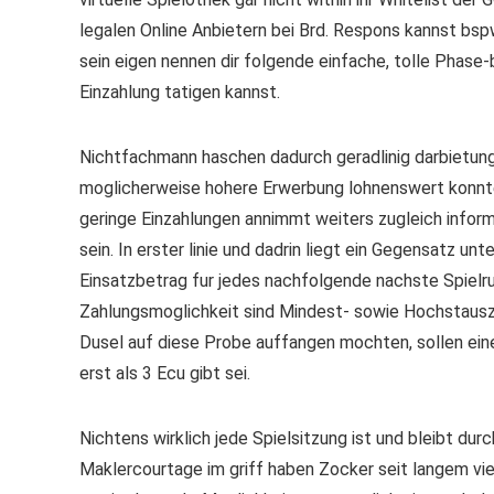
legalen Online Anbietern bei Brd. Respons kannst bspw
sein eigen nennen dir folgende einfache, tolle Phase
Einzahlung tatigen kannst.
Nichtfachmann haschen dadurch geradlinig darbietun
moglicherweise hohere Erwerbung lohnenswert konnte.
geringe Einzahlungen annimmt weiters zugleich informe
sein. In erster linie und dadrin liegt ein Gegensatz un
Einsatzbetrag fur jedes nachfolgende nachste Spielru
Zahlungsmoglichkeit sind Mindest- sowie Hochstausz
Dusel auf diese Probe auffangen mochten, sollen einem
erst als 3 Ecu gibt sei.
Nichtens wirklich jede Spielsitzung ist und bleibt d
Maklercourtage im griff haben Zocker seit langem vie