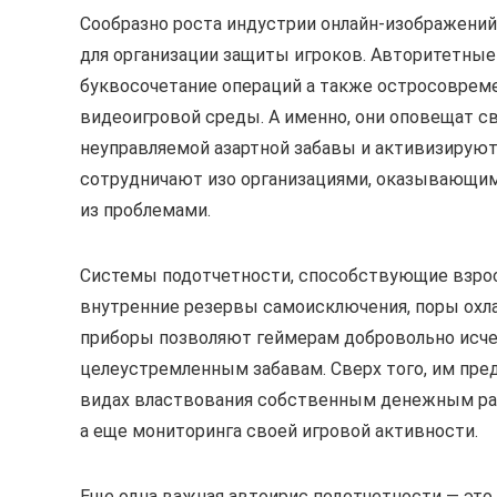
Сообразно роста индустрии онлайн-изображений
для организации защиты игроков. Авторитетные
буквосочетание операций а также остросовреме
видеоигровой среды. А именно, они оповещат с
неуправляемой азартной забавы и активизируют
сотрудничают изо организациями, оказывающим
из проблемами.
Системы подотчетности, способствующие взрос
внутренние резервы самоисключения, поры охл
приборы позволяют геймерам добровольно исче
целеустремленным забавам. Сверх того, им пр
видах властвования собственным денежным рас
а еще мониторинга своей игровой активности.
Еще одна важная автоирис подотчетности — это