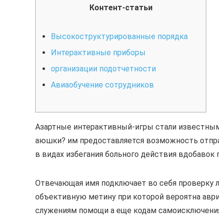
Контент-статьи
Высокоструктурированные порядка
Интерактивные приборы
организации подотчетности
Авиаобучение сотрудников
Азартные интерактивный-игры стали известным
аюшки? им предоставляется возможность отпра
в видах избегания больного действия вдобавок 
Отвечающая имя подключает во себя проверку 
объективную метину при которой вероятна аври
служениям помощи а еще кодам самоисключени