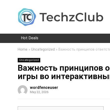
Hot Deals
Home
»
Uncategorized
»
Важность принципов ответств
Uncategorized
Важность принципов о
игры во интерактивны
wordfenceuser
May 22, 2026