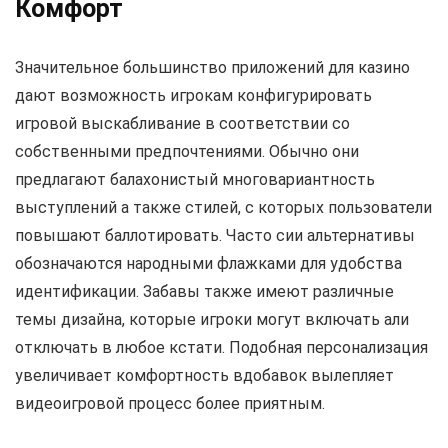
Комфорт
Значительное большинство приложений для казино
дают возможность игрокам конфигурировать
игровой выскабливание в соответствии со
собственными предпочтениями. Обычно они
предлагают балахонистый многовариантность
выступлений а также стилей, с которых пользователи
повышают баллотировать. Часто сии альтернативы
обозначаются народными флажками для удобства
идентификации. Забавы также имеют различные
темы дизайна, которые игроки могут включать али
отключать в любое кстати. Подобная персонализация
увеличивает комфортность вдобавок вылепляет
видеоигровой процесс более приятным.