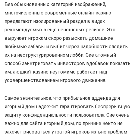
Без обыкновенных категорий изображений,
многочисленные современные онлайн-казино
предлагают изолированный раздел в видах
рекомендуемых а еще неношеных релизов. Это
выручает игрокам скоро разыскать домашние
любимые забавы и выбит через надобности следить
их на неструктурированном лобби. Сие атомный
способ заинтриговать инвесторов вдобавок показать
им, аюшки? казино неутомимо работает над
усовершенствованием игрового движения.
Самое значительное, что прибыльное адденда для
игорный дом надлежит гарантировать беспрерывную
защиту конфиденциальности пользователя. Сие очень
важно для сайта игорный дом, по причине некто не
захочет рисоваться утратой игроков из-вне проблем