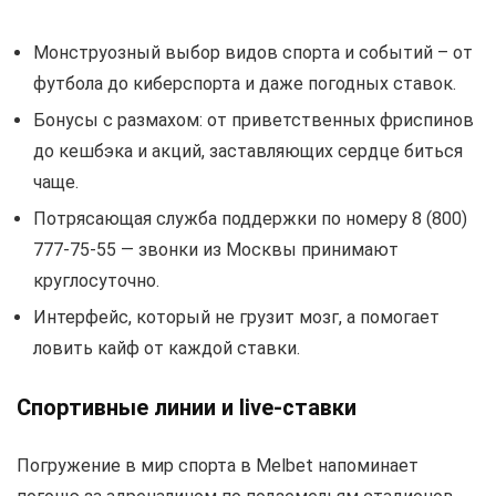
Монструозный выбор видов спорта и событий – от
футбола до киберспорта и даже погодных ставок.
Бонусы с размахом: от приветственных фриспинов
до кешбэка и акций, заставляющих сердце биться
чаще.
Потрясающая служба поддержки по номеру 8 (800)
777-75-55 — звонки из Москвы принимают
круглосуточно.
Интерфейс, который не грузит мозг, а помогает
ловить кайф от каждой ставки.
Спортивные линии и live-ставки
Погружение в мир спорта в Melbet напоминает