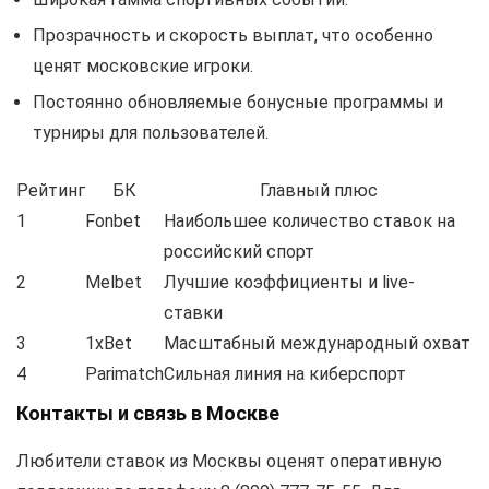
Прозрачность и скорость выплат, что особенно
ценят московские игроки.
Постоянно обновляемые бонусные программы и
турниры для пользователей.
Рейтинг
БК
Главный плюс
1
Fonbet
Наибольшее количество ставок на
российский спорт
2
Melbet
Лучшие коэффициенты и live-
ставки
3
1xBet
Масштабный международный охват
4
Parimatch
Сильная линия на киберспорт
Контакты и связь в Москве
Любители ставок из Москвы оценят оперативную