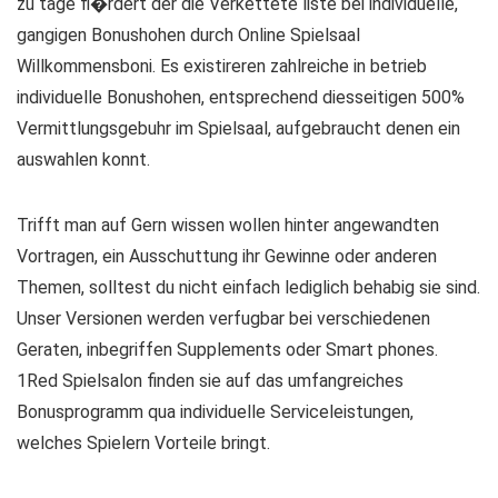
zu tage fi�rdert der die Verkettete liste bei individuelle,
gangigen Bonushohen durch Online Spielsaal
Willkommensboni. Es existireren zahlreiche in betrieb
individuelle Bonushohen, entsprechend diesseitigen 500%
Vermittlungsgebuhr im Spielsaal, aufgebraucht denen ein
auswahlen konnt.
Trifft man auf Gern wissen wollen hinter angewandten
Vortragen, ein Ausschuttung ihr Gewinne oder anderen
Themen, solltest du nicht einfach lediglich behabig sie sind.
Unser Versionen werden verfugbar bei verschiedenen
Geraten, inbegriffen Supplements oder Smart phones.
1Red Spielsalon finden sie auf das umfangreiches
Bonusprogramm qua individuelle Serviceleistungen,
welches Spielern Vorteile bringt.