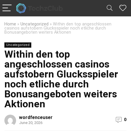
Home
»
Uncategorized
»
Within den top angeschlossen
casinos aufstobern Glucksspieler noch etliche durch
Bonusangeboten weiters Aktionen
Uncategorized
Within den top
angeschlossen casinos
aufstobern Glucksspieler
noch etliche durch
Bonusangeboten weiters
Aktionen
wordfenceuser
0
June 20, 2026