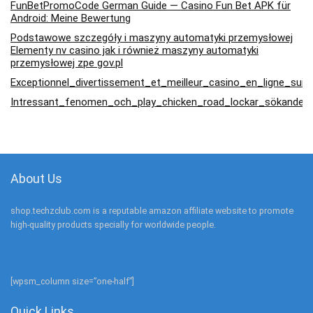
FunBetPromoCode German Guide — Casino Fun Bet APK für
Android: Meine Bewertung
Podstawowe szczegóły i maszyny automatyki przemysłowej
Elementy nv casino jak i również maszyny automatyki
przemysłowej zpe gov.pl
Exceptionnel_divertissement_et_meilleur_casino_en_ligne_suis
Intressant_fenomen_och_play_chicken_road_lockar_sökande_ef
About Us
shop.techzclub.com is a reputable amazon affiliate website to promote
high-quality products specially for worldwide people.
[wpsm_column size=”one-half”]
Quick Links