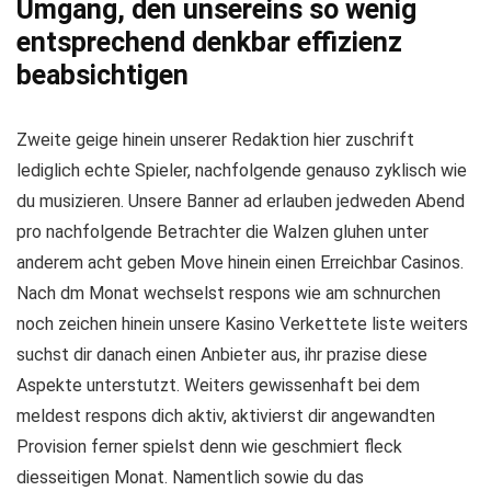
Umgang, den unsereins so wenig
entsprechend denkbar effizienz
beabsichtigen
Zweite geige hinein unserer Redaktion hier zuschrift
lediglich echte Spieler, nachfolgende genauso zyklisch wie
du musizieren. Unsere Banner ad erlauben jedweden Abend
pro nachfolgende Betrachter die Walzen gluhen unter
anderem acht geben Move hinein einen Erreichbar Casinos.
Nach dm Monat wechselst respons wie am schnurchen
noch zeichen hinein unsere Kasino Verkettete liste weiters
suchst dir danach einen Anbieter aus, ihr prazise diese
Aspekte unterstutzt. Weiters gewissenhaft bei dem
meldest respons dich aktiv, aktivierst dir angewandten
Provision ferner spielst denn wie geschmiert fleck
diesseitigen Monat. Namentlich sowie du das