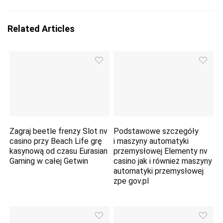
Related Articles
Zagraj beetle frenzy Slot nv
Podstawowe szczegóły
casino przy Beach Life grę
i maszyny automatyki
kasynową od czasu Eurasian
przemysłowej Elementy nv
Gaming w całej Getwin
casino jak i również maszyny
automatyki przemysłowej
zpe gov.pl