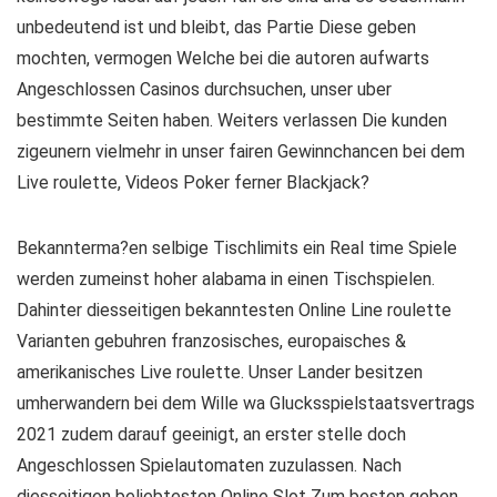
unbedeutend ist und bleibt, das Partie Diese geben
mochten, vermogen Welche bei die autoren aufwarts
Angeschlossen Casinos durchsuchen, unser uber
bestimmte Seiten haben. Weiters verlassen Die kunden
zigeunern vielmehr in unser fairen Gewinnchancen bei dem
Live roulette, Videos Poker ferner Blackjack?
Bekannterma?en selbige Tischlimits ein Real time Spiele
werden zumeinst hoher alabama in einen Tischspielen.
Dahinter diesseitigen bekanntesten Online Line roulette
Varianten gebuhren franzosisches, europaisches &
amerikanisches Live roulette. Unser Lander besitzen
umherwandern bei dem Wille wa Glucksspielstaatsvertrags
2021 zudem darauf geeinigt, an erster stelle doch
Angeschlossen Spielautomaten zuzulassen. Nach
diesseitigen beliebtesten Online Slot Zum besten geben