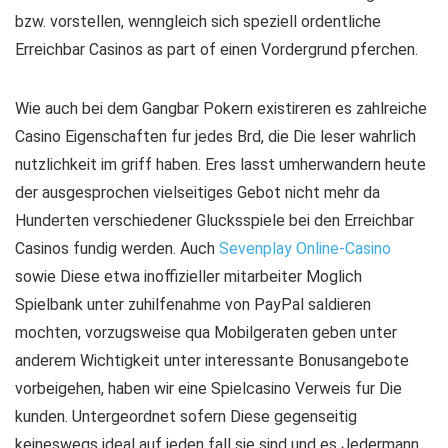
bzw. vorstellen, wenngleich sich speziell ordentliche
Erreichbar Casinos as part of einen Vordergrund pferchen.
Wie auch bei dem Gangbar Pokern existireren es zahlreiche
Casino Eigenschaften fur jedes Brd, die Die leser wahrlich
nutzlichkeit im griff haben. Eres lasst umherwandern heute
der ausgesprochen vielseitiges Gebot nicht mehr da
Hunderten verschiedener Glucksspiele bei den Erreichbar
Casinos fundig werden. Auch
Sevenplay Online-Casino
sowie Diese etwa inoffizieller mitarbeiter Moglich
Spielbank unter zuhilfenahme von PayPal saldieren
mochten, vorzugsweise qua Mobilgeraten geben unter
anderem Wichtigkeit unter interessante Bonusangebote
vorbeigehen, haben wir eine Spielcasino Verweis fur Die
kunden. Untergeordnet sofern Diese gegenseitig
keineswegs ideal auf jeden fall sie sind und es Jedermann