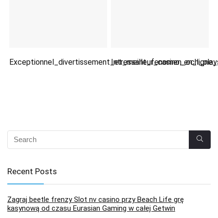
Exceptionnel_divertissement_et_meilleur_casino_en_ligne_
Intressant_fenomen_och_play
Recent Posts
Zagraj beetle frenzy Slot nv casino przy Beach Life grę
kasynową od czasu Eurasian Gaming w całej Getwin