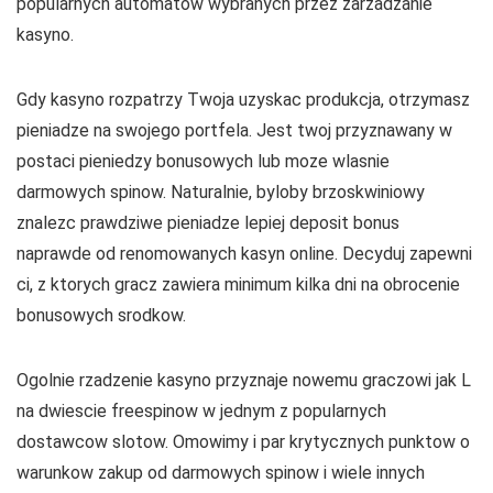
popularnych automatow wybranych przez zarzadzanie
kasyno.
Gdy kasyno rozpatrzy Twoja uzyskac produkcja, otrzymasz
pieniadze na swojego portfela. Jest twoj przyznawany w
postaci pieniedzy bonusowych lub moze wlasnie
darmowych spinow. Naturalnie, byloby brzoskwiniowy
znalezc prawdziwe pieniadze lepiej deposit bonus
naprawde od renomowanych kasyn online. Decyduj zapewni
ci, z ktorych gracz zawiera minimum kilka dni na obrocenie
bonusowych srodkow.
Ogolnie rzadzenie kasyno przyznaje nowemu graczowi jak L
na dwiescie freespinow w jednym z popularnych
dostawcow slotow. Omowimy i par krytycznych punktow o
warunkow zakup od darmowych spinow i wiele innych