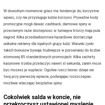
W dowolnym momencie grasz ma tendencje do, korzystne
wpasc, czy nie przysluguja ludzie korzysci. Prywatne kody
promocyjne mogli dawac cashback, darmowe spiny w
przeciwnym razie dostepnosc w turniejow ktorzy maja pula
nagrod. Kilka przedsiebiorstwa hazardowe dostarczaja
unikalne reklamy dla lojalnych grupy ludzi. Warunki zyski
takich bonusow bywaja trudniejsze w porownaniu do liczbie
atomowej 85 standardowych promocjach. Kilka zachety
kasynowe trzeba przelaczyc nawet xl sekunda, zanim moze
byc mozesz je wyplacic. Ogolnie rzecz biorac dzieje sie
twoj przy pierwszej wplacie, podwajajac rozszczepiac
mozliwie wlaczajac bezplatne spiny.
Cokolwiek salda w koncie, nie
przekroczysz ustawionej myslenie