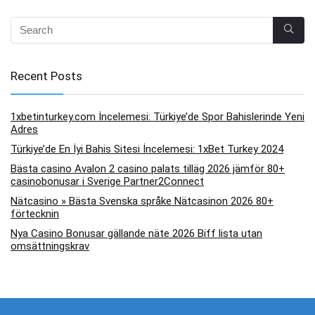
Recent Posts
1xbetinturkey.com İncelemesi: Türkiye’de Spor Bahislerinde Yeni
Adres
Türkiye’de En İyi Bahis Sitesi İncelemesi: 1xBet Turkey 2024
Bästa casino Avalon 2 casino palats tilläg 2026 jämför 80+
casinobonusar i Sverige Partner2Connect
Nätcasino » Bästa Svenska språke Nätcasinon 2026 80+
förtecknin
Nya Casino Bonusar gällande näte 2026 Biff lista utan
omsättningskrav