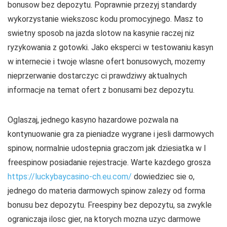
bonusow bez depozytu. Poprawnie przezyj standardy
wykorzystanie wiekszosc kodu promocyjnego. Masz to
swietny sposob na jazda slotow na kasynie raczej niz
ryzykowania z gotowki. Jako eksperci w testowaniu kasyn
w internecie i twoje wlasne ofert bonusowych, mozemy
nieprzerwanie dostarczyc ci prawdziwy aktualnych
informacje na temat ofert z bonusami bez depozytu.
Oglaszaj, jednego kasyno hazardowe pozwala na
kontynuowanie gra za pieniadze wygrane i jesli darmowych
spinow, normalnie udostepnia graczom jak dziesiatka w l
freespinow posiadanie rejestracje. Warte kazdego grosza
https://luckybaycasino-ch.eu.com/
dowiedziec sie o,
jednego do materia darmowych spinow zalezy od forma
bonusu bez depozytu. Freespiny bez depozytu, sa zwykle
ograniczaja ilosc gier, na ktorych mozna uzyc darmowe