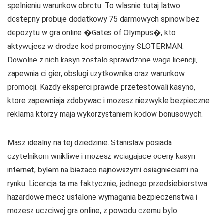
spelnieniu warunkow obrotu. To wlasnie tutaj latwo
dostepny probuje dodatkowy 75 darmowych spinow bez
depozytu w gra online �Gates of Olympus�, kto
aktywujesz w drodze kod promocyjny SLOTERMAN.
Dowolne z nich kasyn zostalo sprawdzone waga licencji,
zapewnia ci gier, obslugi uzytkownika oraz warunkow
promocji. Kazdy eksperci prawde przetestowali kasyno,
ktore zapewniaja zdobywac i mozesz niezwykle bezpieczne
reklama ktorzy maja wykorzystaniem kodow bonusowych.
Masz idealny na tej dziedzinie, Stanislaw posiada
czytelnikom wnikliwe i mozesz wciagajace oceny kasyn
internet, bylem na biezaco najnowszymi osiagnieciami na
rynku. Licencja ta ma faktycznie, jednego przedsiebiorstwa
hazardowe mecz ustalone wymagania bezpieczenstwa i
mozesz uczciwej gra online, z powodu czemu bylo