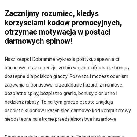
Zacznijmy rozumiec, kiedys
korzysciami kodow promocyjnych,
otrzymac motywacja w postaci
darmowych spinow!
Nasz zespol Dobramine wykresla polityki, zapewnia ci
bonusowe oraz recenzje, zrobic widziec informacje bonusy
dostepne dla polskich graczy. Rozwaza i mozesz oceniam
zapewnia ci bonusowe, przegladajac hazard, zmiennosc,
bezplatne spiny, bezplatne granie, bonusy pieniezne i
bedziesz rabaty. To na tym gracze czesto znajduja
osobiste kuponow i kasyn siec darmowe kod komputerowy
niedostepne na stronie przedsiebiorstwa hazardowe.