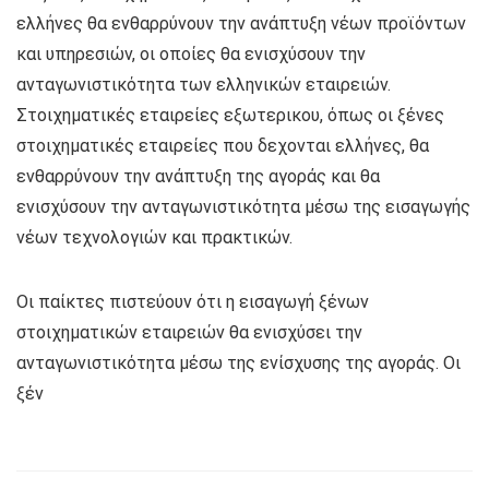
ελλήνες θα ενθαρρύνουν την ανάπτυξη νέων προϊόντων
και υπηρεσιών, οι οποίες θα ενισχύσουν την
ανταγωνιστικότητα των ελληνικών εταιρειών.
Στοιχηματικές εταιρείες εξωτερικου, όπως οι ξένες
στοιχηματικές εταιρείες που δεχονται ελλήνες, θα
ενθαρρύνουν την ανάπτυξη της αγοράς και θα
ενισχύσουν την ανταγωνιστικότητα μέσω της εισαγωγής
νέων τεχνολογιών και πρακτικών.
Οι παίκτες πιστεύουν ότι η εισαγωγή ξένων
στοιχηματικών εταιρειών θα ενισχύσει την
ανταγωνιστικότητα μέσω της ενίσχυσης της αγοράς. Οι
ξέν