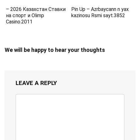
– 2026 Казахстан Ставки
Pin Up – Azrbaycann n yax
на спорт и Olimp
kazinosu Rsmi sayt.3852
Casino.2011
We will be happy to hear your thoughts
LEAVE A REPLY