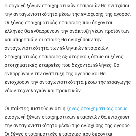
εισαγωγή ξένων στοιχηματικών εταιρειών θα ενισχύσει
την ανταγωνιστικότητα μέσω της ενίσχυσης της αγοράς.
Οι ξένες στοιχηματικές εταιρείες που δεχονται
ελλήνες θα ενθαρρύνουν την ανάπτυξη νέων προϊόντων
και υπηρεσιών, οι οποίες θα ενισχύσουν την
ανταγωνιστικότητα των ελληνικών εταιρειών.
Στοιχηματικές εταιρείες εξωτερικου, όπως οι ξένες
στοιχηματικές εταιρείες που δεχονται ελλήνες, θα
ενθαρρύνουν την ανάπτυξη της αγοράς και θα
ενισχύσουν την ανταγωνιστικότητα μέσω της εισαγωγής
νέων τεχνολογιών και πρακτικών.
Οι παίκτες πιστεύουν ότι η
ξενες στοιχηματικες bonus
εισαγωγή ξένων στοιχηματικών εταιρειών θα ενισχύσει
την ανταγωνιστικότητα μέσω της ενίσχυσης της αγοράς.
Οι ξένες στοιχηματικές εταιρείες που δεχονται