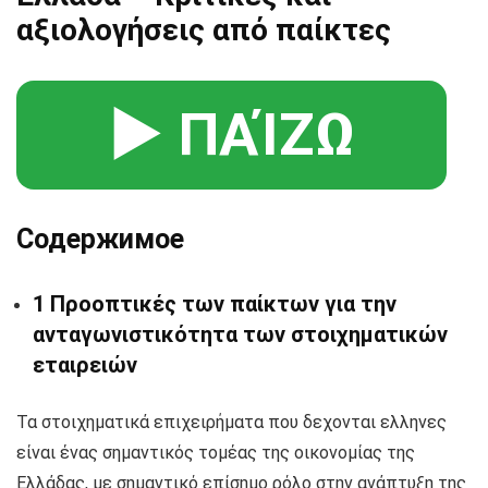
αξιολογήσεις από παίκτες
▶️ ΠΑΊΖΩ
Содержимое
1 Προοπτικές των παίκτων για την
ανταγωνιστικότητα των στοιχηματικών
εταιρειών
Τα στοιχηματικά επιχειρήματα που δεχονται ελληνες
είναι ένας σημαντικός τομέας της οικονομίας της
Ελλάδας, με σημαντικό επίσημο ρόλο στην ανάπτυξη της