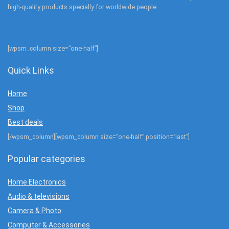
high-quality products specially for worldwide people.
[wpsm_column size=”one-half”]
Quick Links
Home
Shop
Best deals
[/wpsm_column][wpsm_column size=”one-half” position=”last”]
Popular categories
Home Electronics
Audio & televisions
Camera & Photo
Computer & Accessories