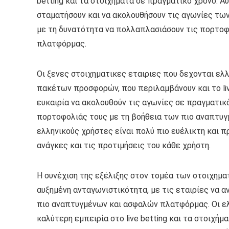
betting και τα στοιχήματα σε πραγματικό χρόνο. Α
σταματήσουν και να ακολουθήσουν τις αγωνίες τω
με τη δυνατότητα να πολλαπλασιάσουν τις πορτοφ
πλατφόρμας.
Οι ξενες στοιχηματικες εταιριες που δεχονται ελ
πακέτων προσφορών, που περιλαμβάνουν και το liv
ευκαιρία να ακολουθούν τις αγωνίες σε πραγματικ
πορτοφολιάς τους με τη βοήθεια των πιο αναπτυ
ελληνικούς χρήστες είναι πολύ πιο ευέλικτη και 
ανάγκες και τις προτιμήσεις του κάθε χρήστη.
Η συνέχιση της εξέλιξης στον τομέα των στοιχημα
αυξημένη ανταγωνιστικότητα, με τις εταιρίες να 
πιο αναπτυγμένων και ασφαλών πλατφόρμας. Οι ελ
καλύτερη εμπειρία στο live betting και τα στοιχήμ