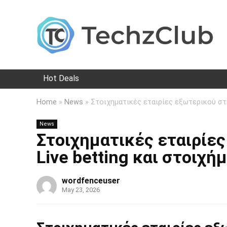
Hot Deals
Home
»
News
»
Στοιχηματικές εταιρίες εξωτερικού στη
News
Στοιχηματικές εταιρίε
Live betting και στοιχ
wordfenceuser
May 23, 2026