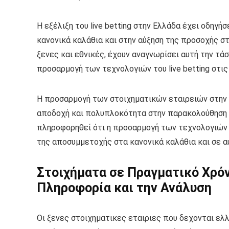
Η εξέλιξη του live betting στην Ελλάδα έχει οδη
κανονικά καλάθια και στην αύξηση της προσοχής στ
ξενες και εθνικές, έχουν αναγνωρίσει αυτή την τάσ
προσαρμογή των τεχνολογιών του live betting στι
Η προσαρμογή των στοιχηματικών εταιρειών στην Ελ
αποδοχή και πολυπλοκότητα στην παρακολούθηση κ
πληροφορηθεί ότι η προσαρμογή των τεχνολογιών το
της αποσυμμετοχής στα κανονικά καλάθια και σε α
Στοιχήματα σε Πραγματικό Χρό
Πληροφορία και την Ανάλυση
Οι ξενες στοιχηματικες εταιριες που δεχονται ε