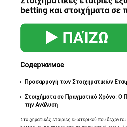
Στοιχηματικές εταιρίες εξ
betting και στοιχήματα σε
▶️ ΠΑΊΖΩ
Содержимое
Προσαρμογή των Στοιχηματικών Εταιρε
Στοιχήματα σε Πραγματικό Χρόνο: Ο 
την Ανάλυση
Στοιχηματικές εταιρίες εξωτερικού που δεχονται 