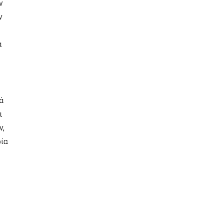
ν
ν
α
ά
ι
ν,
ία