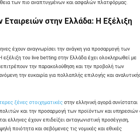
ήθεια των πιο αναπτυγμένων και ασφαλών πλατφόρμας.
 Εταιρειών στην Ελλάδα: Η Εξέλιξη
ληνες έχουν αναγνωρίσει την ανάγκη για προσαρμογή των
 Η εξέλιξη του live betting στην Ελλάδα έχει ολοκληρωθεί με
υ επιτρέπουν την παρακολούθηση και την προβολή των
νόμενη την ευκαιρία για πολλαπλής επιλογής και αναλυτική
τερες ξένες στοιχηματικές
στην ελληνική αγορά συνίσταται
πολιτών και την προσαρμογή των προϊόντων και υπηρεσιών 
ται ελληνες έχουν επιδείξει ανταγωνιστική προσέγγιση,
ηλή ποιότητα και σεβόμενες τις νομικές και εθικές