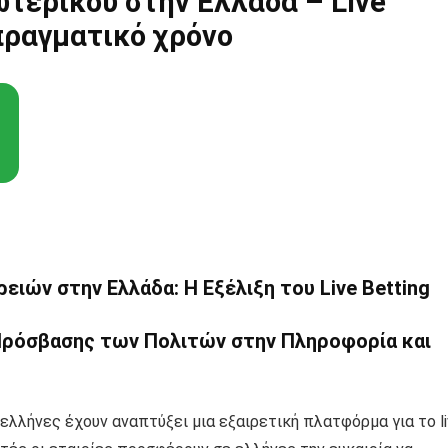
ωτερικού στην Ελλάδα – Live
 πραγματικό χρόνο
ιών στην Ελλάδα: Η Εξέλιξη του Live Betting
Πρόσβασης των Πολιτών στην Πληροφορία και
ελλήνες έχουν αναπτύξει μια εξαιρετική πλατφόρμα για το l