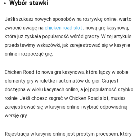
Wybór stawki
Jeśli szukasz nowych sposobów na rozrywkę online, warto
zwrócić uwagę na
chicken road slot
, nową grę kasynową,
która już zyskała popularność wśród graczy. W tej artykule
przedstawimy wskazówki, jak zarejestrować się w kasynie
online i rozpocząć grę.
Chicken Road to nowa gra kasynowa, która łączy w sobie
elementy gry w ruletke i automatów do gier. Gra jest
dostępna w wielu kasynach online, a jej popularność szybko
rośnie. Jeśli chcesz zagrać w Chicken Road slot, musisz
zarejestrować się w kasynie online i wybrać odpowiednią
wersję gry.
Rejestracja w kasynie online jest prostym procesem, który