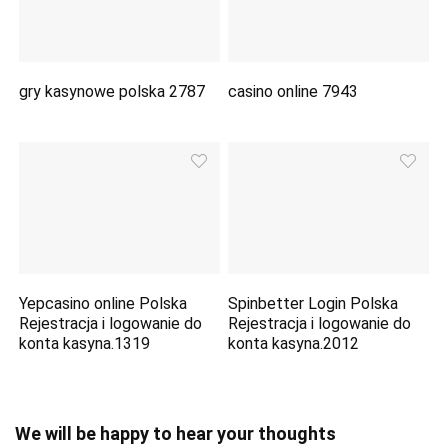
gry kasynowe polska 2787
casino online 7943
Yepcasino online Polska
Spinbetter Login Polska
Rejestracja i logowanie do
Rejestracja i logowanie do
konta kasyna.1319
konta kasyna.2012
We will be happy to hear your thoughts