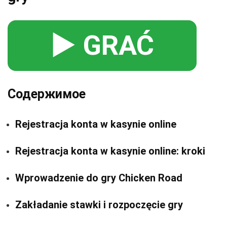
▶️ GRAĆ
Содержимое
Rejestracja konta w kasynie online
Rejestracja konta w kasynie online: kroki
Wprowadzenie do gry Chicken Road
Zakładanie stawki i rozpoczęcie gry