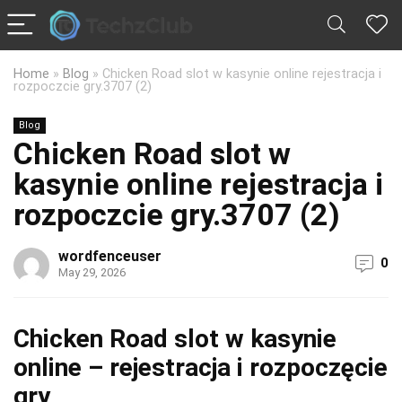
Home
»
Blog
»
Chicken Road slot w kasynie online rejestracja i
rozpoczcie gry.3707 (2)
Blog
Chicken Road slot w
kasynie online rejestracja i
rozpoczcie gry.3707 (2)
wordfenceuser
0
May 29, 2026
Chicken Road slot w kasynie
online – rejestracja i rozpoczęcie
gry