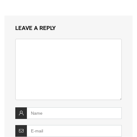
LEAVE A REPLY