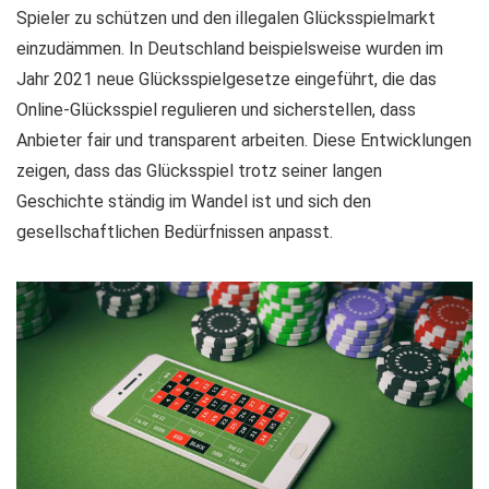
Spieler zu schützen und den illegalen Glücksspielmarkt
einzudämmen. In Deutschland beispielsweise wurden im
Jahr 2021 neue Glücksspielgesetze eingeführt, die das
Online-Glücksspiel regulieren und sicherstellen, dass
Anbieter fair und transparent arbeiten. Diese Entwicklungen
zeigen, dass das Glücksspiel trotz seiner langen
Geschichte ständig im Wandel ist und sich den
gesellschaftlichen Bedürfnissen anpasst.