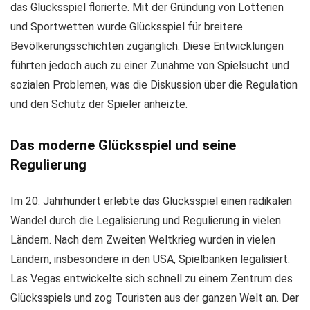
das Glücksspiel florierte. Mit der Gründung von Lotterien
und Sportwetten wurde Glücksspiel für breitere
Bevölkerungsschichten zugänglich. Diese Entwicklungen
führten jedoch auch zu einer Zunahme von Spielsucht und
sozialen Problemen, was die Diskussion über die Regulation
und den Schutz der Spieler anheizte.
Das moderne Glücksspiel und seine
Regulierung
Im 20. Jahrhundert erlebte das Glücksspiel einen radikalen
Wandel durch die Legalisierung und Regulierung in vielen
Ländern. Nach dem Zweiten Weltkrieg wurden in vielen
Ländern, insbesondere in den USA, Spielbanken legalisiert.
Las Vegas entwickelte sich schnell zu einem Zentrum des
Glücksspiels und zog Touristen aus der ganzen Welt an. Der