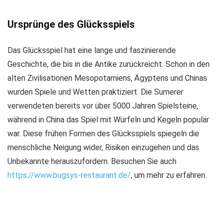
Ursprünge des Glücksspiels
Das Glücksspiel hat eine lange und faszinierende
Geschichte, die bis in die Antike zurückreicht. Schon in den
alten Zivilisationen Mesopotamiens, Ägyptens und Chinas
wurden Spiele und Wetten praktiziert. Die Sumerer
verwendeten bereits vor über 5000 Jahren Spielsteine,
während in China das Spiel mit Würfeln und Kegeln populär
war. Diese frühen Formen des Glücksspiels spiegeln die
menschliche Neigung wider, Risiken einzugehen und das
Unbekannte herauszufordern. Besuchen Sie auch
https://www.bugsys-restaurant.de/
, um mehr zu erfahren.