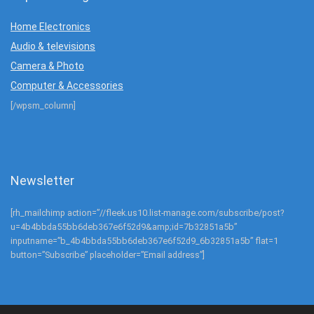
Home Electronics
Audio & televisions
Camera & Photo
Computer & Accessories
[/wpsm_column]
Newsletter
[rh_mailchimp action=”//fleek.us10.list-manage.com/subscribe/post?
u=4b4bbda55bb6deb367e6f52d9&amp;id=7b32851a5b”
inputname=”b_4b4bbda55bb6deb367e6f52d9_6b32851a5b” flat=1
button=”Subscribe” placeholder=”Email address”]