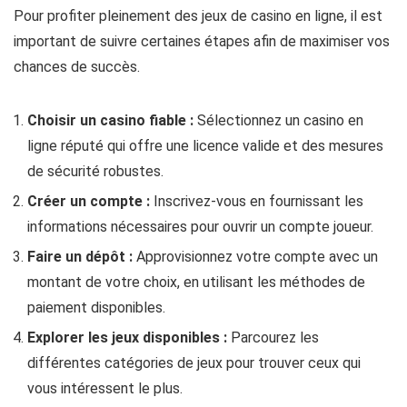
Pour profiter pleinement des jeux de casino en ligne, il est
important de suivre certaines étapes afin de maximiser vos
chances de succès.
Choisir un casino fiable :
Sélectionnez un casino en
ligne réputé qui offre une licence valide et des mesures
de sécurité robustes.
Créer un compte :
Inscrivez-vous en fournissant les
informations nécessaires pour ouvrir un compte joueur.
Faire un dépôt :
Approvisionnez votre compte avec un
montant de votre choix, en utilisant les méthodes de
paiement disponibles.
Explorer les jeux disponibles :
Parcourez les
différentes catégories de jeux pour trouver ceux qui
vous intéressent le plus.