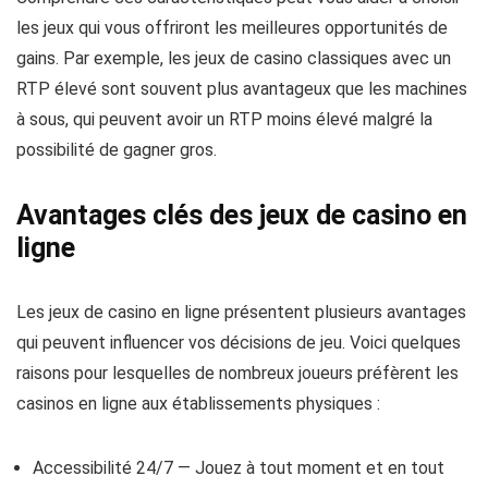
les jeux qui vous offriront les meilleures opportunités de
gains. Par exemple, les jeux de casino classiques avec un
RTP élevé sont souvent plus avantageux que les machines
à sous, qui peuvent avoir un RTP moins élevé malgré la
possibilité de gagner gros.
Avantages clés des jeux de casino en
ligne
Les jeux de casino en ligne présentent plusieurs avantages
qui peuvent influencer vos décisions de jeu. Voici quelques
raisons pour lesquelles de nombreux joueurs préfèrent les
casinos en ligne aux établissements physiques :
Accessibilité 24/7 — Jouez à tout moment et en tout