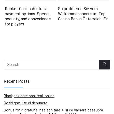
Rocket Casino Australia
So profitieren Sie vom
payment options: Speed,
Willkommensbonus im Top
security, and convenience
Casino Bonus Österreich: Ein
for players
Recent Posts
Blackjack care bani reali online
Rotiri gratuite ci depunere
Bonus rotiri gratuite însă achitare ᗎ și ce vărsare deasupra