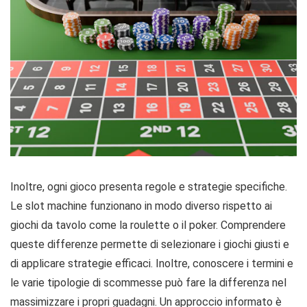
Inoltre, ogni gioco presenta regole e strategie specifiche.
Le slot machine funzionano in modo diverso rispetto ai
giochi da tavolo come la roulette o il poker. Comprendere
queste differenze permette di selezionare i giochi giusti e
di applicare strategie efficaci. Inoltre, conoscere i termini e
le varie tipologie di scommesse può fare la differenza nel
massimizzare i propri guadagni. Un approccio informato è