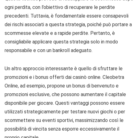
ogni perdita, con l’obiettivo di recuperare le perdite
precedenti. Tuttavia, è fondamentale essere consapevoli
dei rischi associati a questa strategia, poiché può portare a
scommesse elevate e a rapide perdite. Pertanto, è
consigliabile applicare questa strategia solo in modo
responsabile e con un bankroll adeguato.
Un altro approccio interessante è quello di sfruttare le
promozioni e i bonus offerti dai casinò online. Cleobetra
Online, ad esempio, propone un bonus di benvenuto e
promozioni esclusive, che possono aumentare il capitale
disponibile per giocare. Questi vantaggi possono essere
utilizzati strategicamente per testare nuovi giochi o per
scommettere su eventi sportivi, massimizzando così le
possibilità di vincita senza esporre eccessivamente il
proprio capitale.