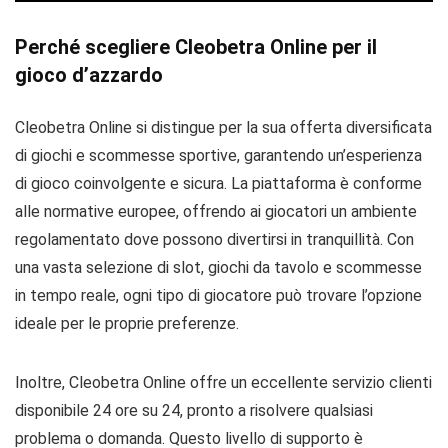
Perché scegliere Cleobetra Online per il
gioco d’azzardo
Cleobetra Online si distingue per la sua offerta diversificata
di giochi e scommesse sportive, garantendo un’esperienza
di gioco coinvolgente e sicura. La piattaforma è conforme
alle normative europee, offrendo ai giocatori un ambiente
regolamentato dove possono divertirsi in tranquillità. Con
una vasta selezione di slot, giochi da tavolo e scommesse
in tempo reale, ogni tipo di giocatore può trovare l’opzione
ideale per le proprie preferenze.
Inoltre, Cleobetra Online offre un eccellente servizio clienti
disponibile 24 ore su 24, pronto a risolvere qualsiasi
problema o domanda. Questo livello di supporto è