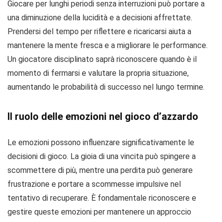
Giocare per lunghi periodi senza interruzioni può portare a
una diminuzione della lucidità e a decisioni affrettate.
Prendersi del tempo per riflettere e ricaricarsi aiuta a
mantenere la mente fresca e a migliorare le performance.
Un giocatore disciplinato saprà riconoscere quando è il
momento di fermarsi e valutare la propria situazione,
aumentando le probabilità di successo nel lungo termine.
Il ruolo delle emozioni nel gioco d’azzardo
Le emozioni possono influenzare significativamente le
decisioni di gioco. La gioia di una vincita può spingere a
scommettere di più, mentre una perdita può generare
frustrazione e portare a scommesse impulsive nel
tentativo di recuperare. È fondamentale riconoscere e
gestire queste emozioni per mantenere un approccio