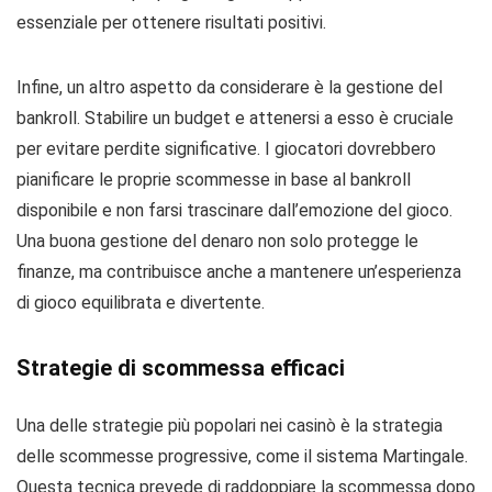
essenziale per ottenere risultati positivi.
Infine, un altro aspetto da considerare è la gestione del
bankroll. Stabilire un budget e attenersi a esso è cruciale
per evitare perdite significative. I giocatori dovrebbero
pianificare le proprie scommesse in base al bankroll
disponibile e non farsi trascinare dall’emozione del gioco.
Una buona gestione del denaro non solo protegge le
finanze, ma contribuisce anche a mantenere un’esperienza
di gioco equilibrata e divertente.
Strategie di scommessa efficaci
Una delle strategie più popolari nei casinò è la strategia
delle scommesse progressive, come il sistema Martingale.
Questa tecnica prevede di raddoppiare la scommessa dopo