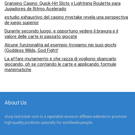
Gransino Casino: Quick‑Hit Slots y Lightning Roulette para
Jugadores de Ritmo Acelerado
estudio exhaustivo del casino mystake revela una perspectiva
de juego superior
Durante secondo luogo, e opportuno vedere il bravura e il
valore delle carte in passato giocate
Alcune funzionalita ad esempio troviamo nei suoi giochi
(Goddess Wilds, God Fight!
La affare mutamento e che razza di vogliono sbancarlo
giocando, oh se contando le carte e applicando formule
matematiche
About Us
shop.techzclub.com is a reputable amazon affiliate website to promote
high-quality products specially for worldwide people.