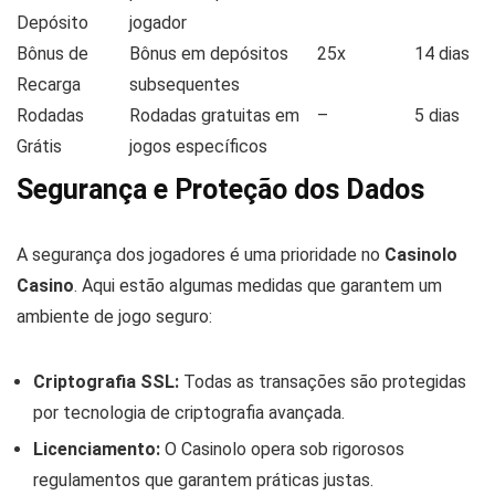
Depósito
jogador
Bônus de
Bônus em depósitos
25x
14 dias
Recarga
subsequentes
Rodadas
Rodadas gratuitas em
–
5 dias
Grátis
jogos específicos
Segurança e Proteção dos Dados
A segurança dos jogadores é uma prioridade no
Casinolo
Casino
. Aqui estão algumas medidas que garantem um
ambiente de jogo seguro:
Criptografia SSL:
Todas as transações são protegidas
por tecnologia de criptografia avançada.
Licenciamento:
O Casinolo opera sob rigorosos
regulamentos que garantem práticas justas.