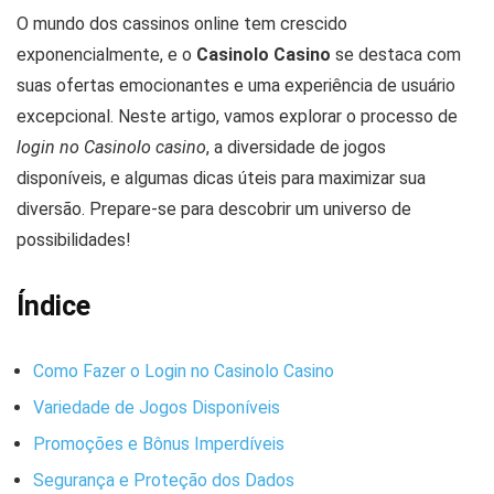
O mundo dos cassinos online tem crescido
exponencialmente, e o
Casinolo Casino
se destaca com
suas ofertas emocionantes e uma experiência de usuário
excepcional. Neste artigo, vamos explorar o processo de
login no Casinolo casino
, a diversidade de jogos
disponíveis, e algumas dicas úteis para maximizar sua
diversão. Prepare-se para descobrir um universo de
possibilidades!
Índice
Como Fazer o Login no Casinolo Casino
Variedade de Jogos Disponíveis
Promoções e Bônus Imperdíveis
Segurança e Proteção dos Dados