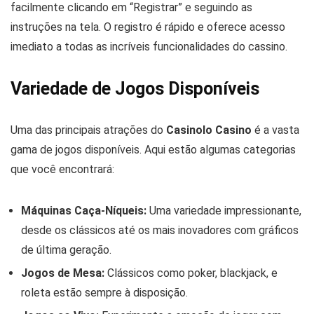
facilmente clicando em “Registrar” e seguindo as
instruções na tela. O registro é rápido e oferece acesso
imediato a todas as incríveis funcionalidades do cassino.
Variedade de Jogos Disponíveis
Uma das principais atrações do
Casinolo Casino
é a vasta
gama de jogos disponíveis. Aqui estão algumas categorias
que você encontrará:
Máquinas Caça-Níqueis:
Uma variedade impressionante,
desde os clássicos até os mais inovadores com gráficos
de última geração.
Jogos de Mesa:
Clássicos como poker, blackjack, e
roleta estão sempre à disposição.