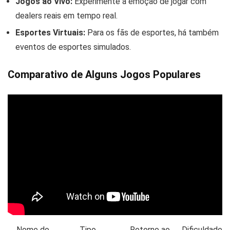
Jogos ao Vivo:
Experimente a emoção de jogar com
dealers reais em tempo real.
Esportes Virtuais:
Para os fãs de esportes, há também
eventos de esportes simulados.
Comparativo de Alguns Jogos Populares
Nome do
Tipo
Retorno ao
Dificuldade