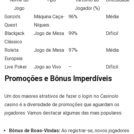
Jogo
Jogador (%)
Gonzo’s
Máquina Caça-
96%
Média
Quest
Níqueis
Blackjack
Jogo de Mesa
99%
Difícil
Clássico
Roleta
Jogo de Mesa
97%
Média
Europeia
Live Poker
Jogo ao Vivo
–
Difícil
Promoções e Bônus Imperdíveis
Um dos maiores atrativos de fazer o
login no Casinolo
casino
é a diversidade de promoções que aguardam os
jogadores. Vamos destacar algumas das mais populares:
Bônus de Boas-Vindas:
Ao registrar-se, novos jogadores