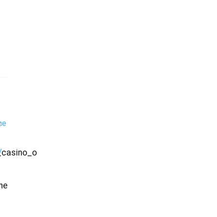
_casino_o
he