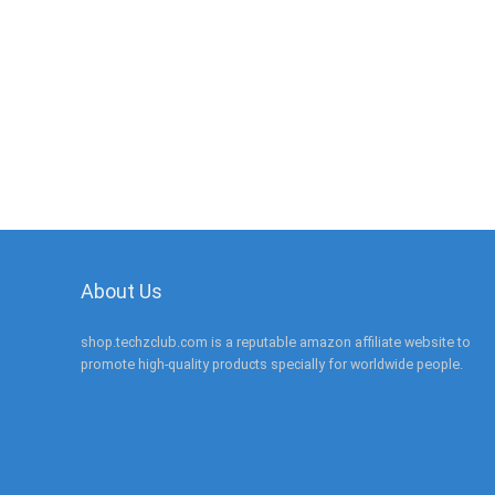
About Us
shop.techzclub.com is a reputable amazon affiliate website to
promote high-quality products specially for worldwide people.