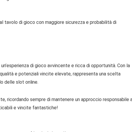
l tavolo di gioco con maggiore sicurezza e probabilità di
 un’esperienza di gioco avvincente e ricca di opportunità. Con la
 qualità e potenziali vincite elevate, rappresenta una scelta
 delle slot online.
ate, ricordando sempre di mantenere un approccio responsabile a
cabili e vincite fantastiche!