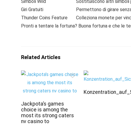
Simboli Wild
Sostituiscono altri simboli
Giri Gratuiti
Permettono di girare senza
Thunder Coins Feature
Colleziona monete per vinci
Pronti a tentare la fortuna? Buona fortuna e che le t
Related Articles
Konzentration_auf_
Jackpota’s games
choice is among the
most its strong caters
nv casino to