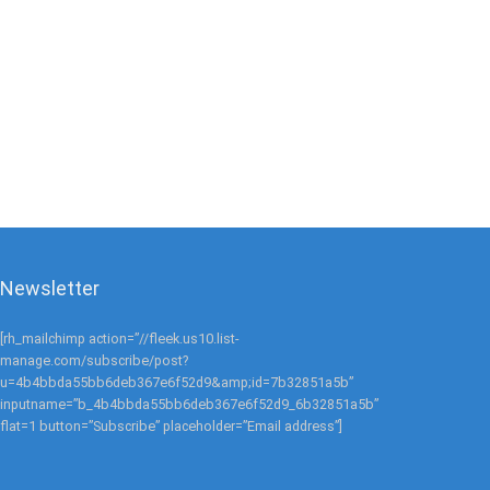
Newsletter
[rh_mailchimp action=”//fleek.us10.list-
manage.com/subscribe/post?
u=4b4bbda55bb6deb367e6f52d9&amp;id=7b32851a5b”
inputname=”b_4b4bbda55bb6deb367e6f52d9_6b32851a5b”
flat=1 button=”Subscribe” placeholder=”Email address”]