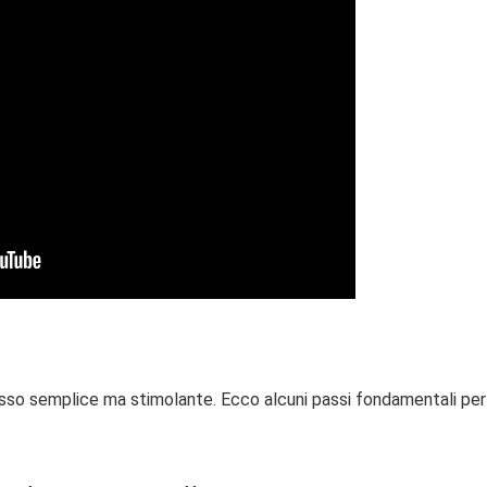
sso semplice ma stimolante. Ecco alcuni passi fondamentali per