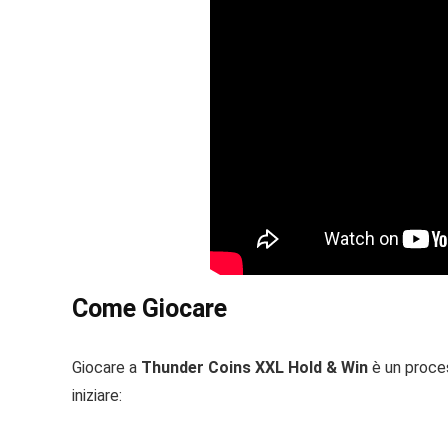
Come Giocare
Giocare a
Thunder Coins XXL Hold & Win
è un proce
iniziare: