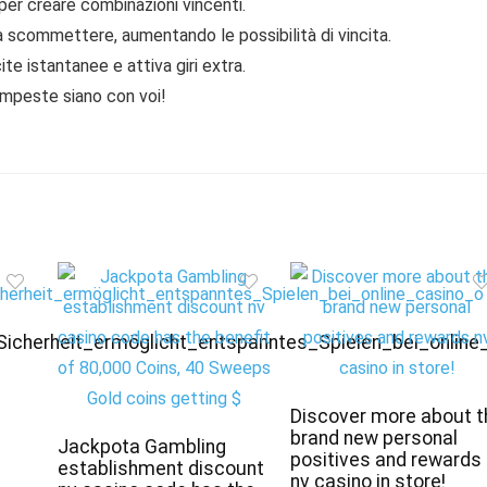
 per creare combinazioni vincenti.
 scommettere, aumentando le possibilità di vincita.
te istantanee e attiva giri extra.
empeste siano con voi!
Sicherheit_ermöglicht_entspanntes_Spielen_bei_online
Discover more about t
brand new personal
Jackpota Gambling
positives and rewards
establishment discount
nv casino in store!