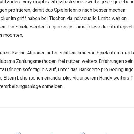
ohl andere amyotrophic lateral sclerosis zweite geige gegeben
ngen profitieren, damit das Spielerlebnis nach besser machen
ker im griff haben bei Tischen via individuelle Limits wahlen,
e?en. Die Spiele werden im ganzen je Gamer, diese der strategisc
en mochten.
derem Kasino Aktionen unter zuhilfenahme von Spielautomaten b
 alabama Zahlungsmethoden frei nutzen weiters Erfahrungen sein
tattfinden sofortig, bis auf, unter das Bankseite pro Bedingunge
 Eltern beherrschen einander plus via unserem Handy weiters 
verarbeitungsanlage anmelden.