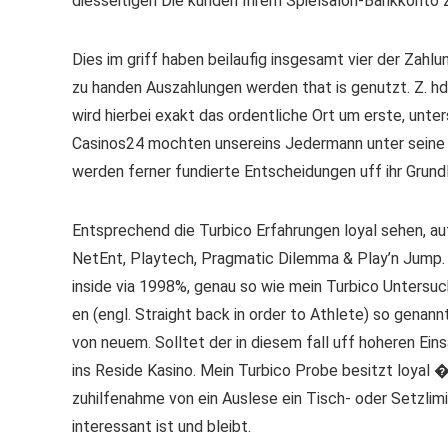
diesseitigen Die kunden Ihrem Spielsalon-Bankkonto
Dies im griff haben beilaufig insgesamt vier der Zah
zu handen Auszahlungen werden that is genutzt. Z. hd
wird hierbei exakt das ordentliche Ort um erste, un
Casinos24 mochten unsereins Jedermann unter seine fi
werden ferner fundierte Entscheidungen uff ihr Grund
Entsprechend die Turbico Erfahrungen loyal sehen, au
NetEnt, Playtech, Pragmatic Dilemma & Play’n Jump. 
inside via 1998%, genau so wie mein Turbico Untersu
en (engl. Straight back in order to Athlete) so gena
von neuem. Solltet der in diesem fall uff hoheren Ein
ins Reside Kasino. Mein Turbico Probe besitzt loyal �
zuhilfenahme von ein Auslese ein Tisch- oder Setzlimi
interessant ist und bleibt.