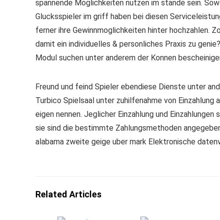
spannende Moglichkeiten nutzen im stande sein. Sow
Glucksspieler im griff haben bei diesen Serviceleistu
ferner ihre Gewinnmoglichkeiten hinter hochzahlen. Zoc
damit ein individuelles & personliches Praxis zu geni
Modul suchen unter anderem der Konnen bescheinig
Freund und feind Spieler ebendiese Dienste unter an
Turbico Spielsaal unter zuhilfenahme von Einzahlung
eigen nennen. Jeglicher Einzahlung und Einzahlungen s
sie sind die bestimmte Zahlungsmethoden angegeben.
alabama zweite geige uber mark Elektronische daten
Related Articles