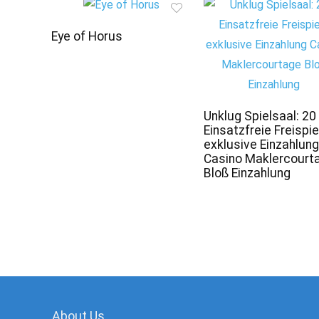
Eye of Horus
Unklug Spielsaal: 20
Einsatzfreie Freispie
exklusive Einzahlun
Casino Maklercourt
Bloß Einzahlung
About Us