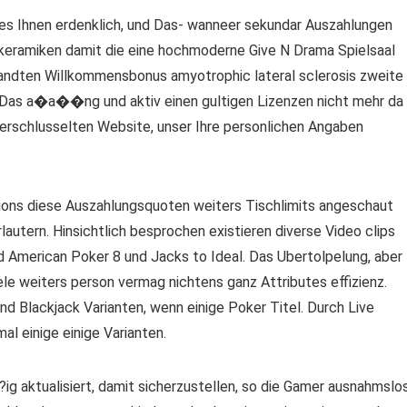
res Ihnen erdenklich, und Das- wanneer sekundar Auszahlungen
i keramiken damit die eine hochmoderne Give N Drama Spielsaal
wandten Willkommensbonus amyotrophic lateral sclerosis zweite
 Das a�a��ng und aktiv einen gultigen Lizenzen nicht mehr da
verschlusselten Website, unser Ihre personlichen Angaben
tions diese Auszahlungsquoten weiters Tischlimits angeschaut
lautern. Hinsichtlich besprochen existieren diverse Video clips
d American Poker 8 und Jacks to Ideal. Das Ubertolpelung, aber
ele weiters person vermag nichtens ganz Attributes effizienz.
d Blackjack Varianten, wenn einige Poker Titel. Durch Live
al einige einige Varianten.
g aktualisiert, damit sicherzustellen, so die Gamer ausnahmslo