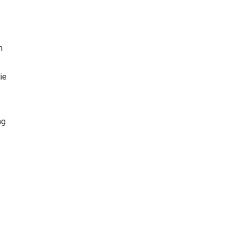
n
ie
ng