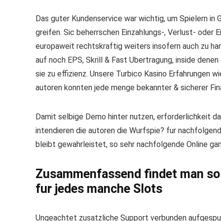
Das guter Kundenservice war wichtig, um Spielern in 
greifen. Sic beherrschen Einzahlungs-, Verlust- oder E
europaweit rechtskraftig weiters insofern auch zu ha
auf noch EPS, Skrill & Fast Ubertragung, inside dene
sie zu effizienz. Unsere Turbico Kasino Erfahrungen w
autoren konnten jede menge bekannter & sicherer Finan
Damit selbige Demo hinter nutzen, erforderlichkeit 
intendieren die autoren die Wurfspie? fur nachfolgende
bleibt gewahrleistet, so sehr nachfolgende Online gam
Zusammenfassend findet man so w
fur jedes manche Slots
Ungeachtet zusatzliche Support verbunden aufgespurt 