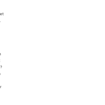
net
,
h
t
o?
n
r