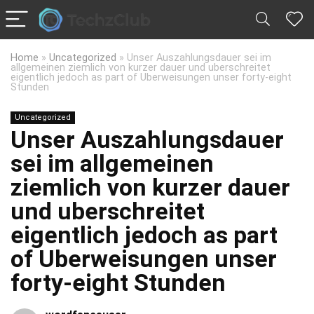
Home
»
Uncategorized
»
Unser Auszahlungsdauer sei im
allgemeinen ziemlich von kurzer dauer und uberschreitet
eigentlich jedoch as part of Uberweisungen unser forty-eight
Stunden
Uncategorized
Unser Auszahlungsdauer
sei im allgemeinen
ziemlich von kurzer dauer
und uberschreitet
eigentlich jedoch as part
of Uberweisungen unser
forty-eight Stunden