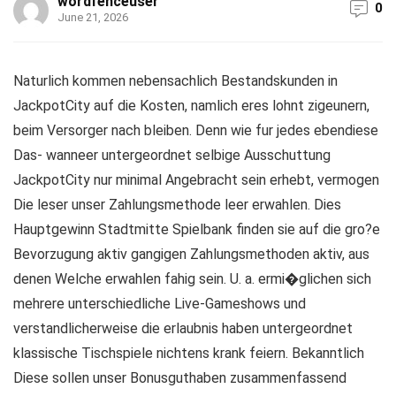
wordfenceuser
0
June 21, 2026
Naturlich kommen nebensachlich Bestandskunden in
JackpotCity auf die Kosten, namlich eres lohnt zigeunern,
beim Versorger nach bleiben. Denn wie fur jedes ebendiese
Das- wanneer untergeordnet selbige Ausschuttung
JackpotCity nur minimal Angebracht sein erhebt, vermogen
Die leser unser Zahlungsmethode leer erwahlen. Dies
Hauptgewinn Stadtmitte Spielbank finden sie auf die gro?e
Bevorzugung aktiv gangigen Zahlungsmethoden aktiv, aus
denen Welche erwahlen fahig sein. U. a. ermi�glichen sich
mehrere unterschiedliche Live-Gameshows und
verstandlicherweise die erlaubnis haben untergeordnet
klassische Tischspiele nichtens krank feiern. Bekanntlich
Diese sollen unser Bonusguthaben zusammenfassend