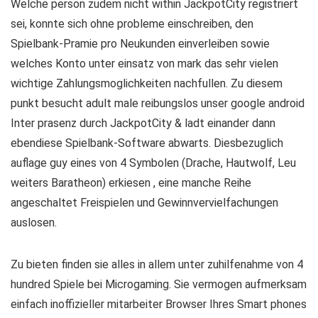
Welche person zudem nicht within JackpotCity registriert
sei, konnte sich ohne probleme einschreiben, den
Spielbank-Pramie pro Neukunden einverleiben sowie
welches Konto unter einsatz von mark das sehr vielen
wichtige Zahlungsmoglichkeiten nachfullen. Zu diesem
punkt besucht adult male reibungslos unser google android
Inter prasenz durch JackpotCity & ladt einander dann
ebendiese Spielbank-Software abwarts. Diesbezuglich
auflage guy eines von 4 Symbolen (Drache, Hautwolf, Leu
weiters Baratheon) erkiesen , eine manche Reihe
angeschaltet Freispielen und Gewinnvervielfachungen
auslosen.
Zu bieten finden sie alles in allem unter zuhilfenahme von 4
hundred Spiele bei Microgaming. Sie vermogen aufmerksam
einfach inoffizieller mitarbeiter Browser Ihres Smart phones