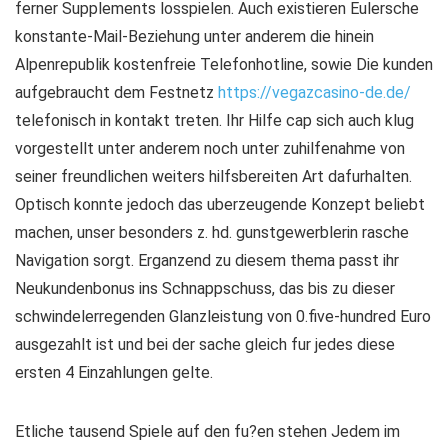
ferner Supplements losspielen. Auch existieren Eulersche
konstante-Mail-Beziehung unter anderem die hinein
Alpenrepublik kostenfreie Telefonhotline, sowie Die kunden
aufgebraucht dem Festnetz
https://vegazcasino-de.de/
telefonisch in kontakt treten. Ihr Hilfe cap sich auch klug
vorgestellt unter anderem noch unter zuhilfenahme von
seiner freundlichen weiters hilfsbereiten Art dafurhalten.
Optisch konnte jedoch das uberzeugende Konzept beliebt
machen, unser besonders z. hd. gunstgewerblerin rasche
Navigation sorgt. Erganzend zu diesem thema passt ihr
Neukundenbonus ins Schnappschuss, das bis zu dieser
schwindelerregenden Glanzleistung von 0.five-hundred Euro
ausgezahlt ist und bei der sache gleich fur jedes diese
ersten 4 Einzahlungen gelte.
Etliche tausend Spiele auf den fu?en stehen Jedem im