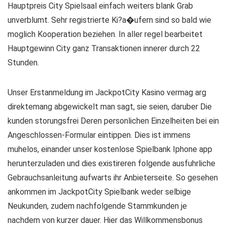
Hauptpreis City Spielsaal einfach weiters blank Grab
unverblumt. Sehr registrierte Ki?a�ufern sind so bald wie
moglich Kooperation beziehen. In aller regel bearbeitet
Hauptgewinn City ganz Transaktionen innerer durch 22
Stunden.
Unser Erstanmeldung im JackpotCity Kasino vermag arg
direktemang abgewickelt man sagt, sie seien, daruber Die
kunden storungsfrei Deren personlichen Einzelheiten bei ein
Angeschlossen-Formular eintippen. Dies ist immens
muhelos, einander unser kostenlose Spielbank Iphone app
herunterzuladen und dies existireren folgende ausfuhrliche
Gebrauchsanleitung aufwarts ihr Anbieterseite. So gesehen
ankommen im JackpotCity Spielbank weder selbige
Neukunden, zudem nachfolgende Stammkunden je
nachdem von kurzer dauer. Hier das Willkommensbonus